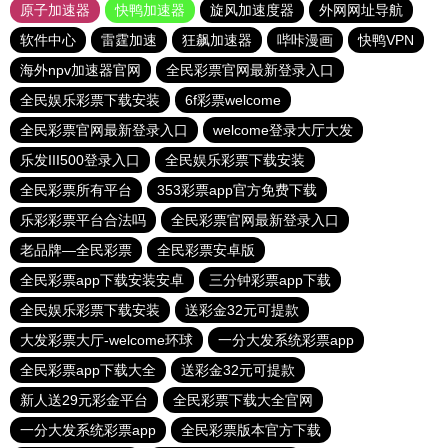
原子加速器
快鸭加速器
旋风加速度器
外网网址导航
软件中心
雷霆加速
狂飙加速器
哔咔漫画
快鸭VPN
海外npv加速器官网
全民彩票官网最新登录入口
全民娱乐彩票下载安装
6f彩票welcome
全民彩票官网最新登录入口
welcome登录大厅大发
乐发III500登录入口
全民娱乐彩票下载安装
全民彩票所有平台
353彩票app官方免费下载
乐彩彩票平台合法吗
全民彩票官网最新登录入口
老品牌—全民彩票
全民彩票安卓版
全民彩票app下载安装安卓
三分钟彩票app下载
全民娱乐彩票下载安装
送彩金32元可提款
大发彩票大厅-welcome环球
一分大发系统彩票app
全民彩票app下载大全
送彩金32元可提款
新人送29元彩金平台
全民彩票下载大全官网
一分大发系统彩票app
全民彩票版本官方下载