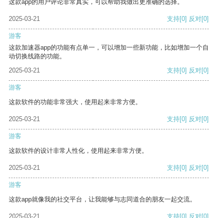
这款app的用户评论非常真实，可以帮助我做出更准确的选择。
2025-03-21
支持
[0]
反对
[0]
游客
这款加速器app的功能有点单一，可以增加一些新功能，比如增加一个自
动切换线路的功能。
2025-03-21
支持
[0]
反对
[0]
游客
这款软件的功能非常强大，使用起来非常方便。
2025-03-21
支持
[0]
反对
[0]
游客
这款软件的设计非常人性化，使用起来非常方便。
2025-03-21
支持
[0]
反对
[0]
游客
这款app就像我的社交平台，让我能够与志同道合的朋友一起交流。
2025-03-21
支持
[0]
反对
[0]