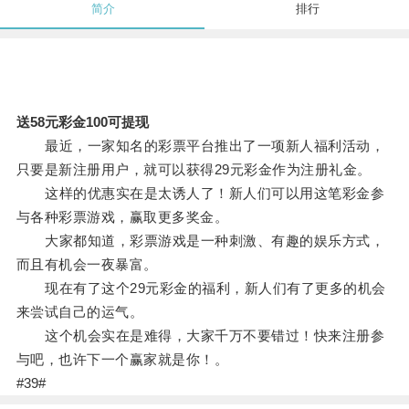
简介
排行
送58元彩金100可提现
最近，一家知名的彩票平台推出了一项新人福利活动，
只要是新注册用户，就可以获得29元彩金作为注册礼金。
这样的优惠实在是太诱人了！新人们可以用这笔彩金参
与各种彩票游戏，赢取更多奖金。
大家都知道，彩票游戏是一种刺激、有趣的娱乐方式，
而且有机会一夜暴富。
现在有了这个29元彩金的福利，新人们有了更多的机会
来尝试自己的运气。
这个机会实在是难得，大家千万不要错过！快来注册参
与吧，也许下一个赢家就是你！。
#39#