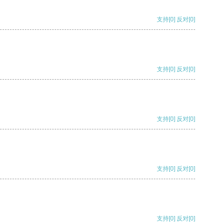
支持
[0]
反对
[0]
支持
[0]
反对
[0]
支持
[0]
反对
[0]
支持
[0]
反对
[0]
支持
[0]
反对
[0]