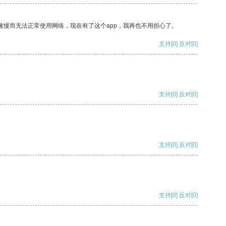
速慢而无法正常使用网络，现在有了这个app，我再也不用担心了。
支持
[0]
反对
[0]
支持
[0]
反对
[0]
支持
[0]
反对
[0]
支持
[0]
反对
[0]