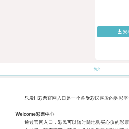
安
简介
乐发lll彩票官网入口是一个备受彩民喜爱的购彩平
Welcome彩票中心
通过官网入口，彩民可以随时随地购买心仪的彩票