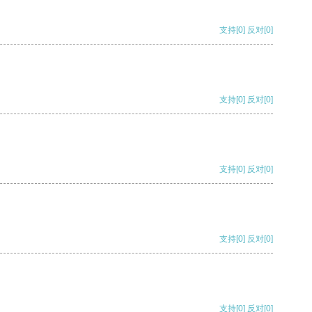
支持
[0]
反对
[0]
支持
[0]
反对
[0]
支持
[0]
反对
[0]
支持
[0]
反对
[0]
支持
[0]
反对
[0]