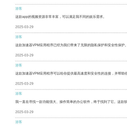
游客
这款app的视频资源非常丰富，可以满足我不同的娱乐需求。
2025-03-29
游客
这款加速器VPM应用程序已经为我们带来了无限的隐私保护和安全性保护
2025-03-29
游客
这款加速器VPM应用程序可以给你提供最高速度和安全性的连接，并帮助
2025-03-29
游客
我一直在寻找一款功能强大、操作简单的办公软件，终于找到了它。这款
2025-03-29
游客