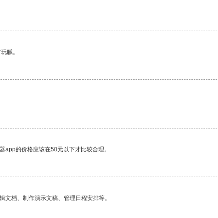
有玩腻。
器app的价格应该在50元以下才比较合理。
编辑文档、制作演示文稿、管理日程安排等。