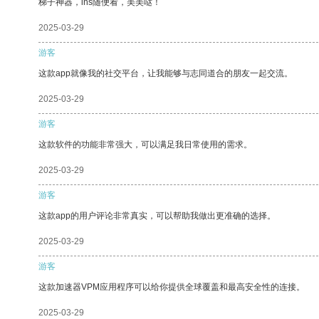
梯子神器，ins随便看，美美哒！
2025-03-29
游客
这款app就像我的社交平台，让我能够与志同道合的朋友一起交流。
2025-03-29
游客
这款软件的功能非常强大，可以满足我日常使用的需求。
2025-03-29
游客
这款app的用户评论非常真实，可以帮助我做出更准确的选择。
2025-03-29
游客
这款加速器VPM应用程序可以给你提供全球覆盖和最高安全性的连接。
2025-03-29