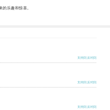
来的乐趣和惊喜。
支持
[0]
反对
[0]
支持
[0]
反对
[0]
支持
[0]
反对
[0]