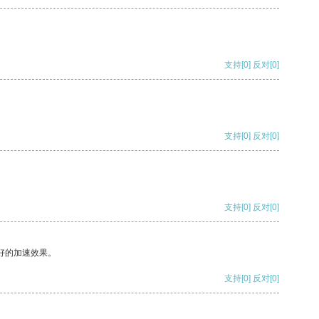
支持
[0]
反对
[0]
支持
[0]
反对
[0]
支持
[0]
反对
[0]
好的加速效果。
支持
[0]
反对
[0]