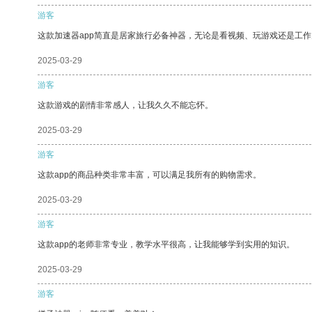
游客
这款加速器app简直是居家旅行必备神器，无论是看视频、玩游戏还是工
2025-03-29
游客
这款游戏的剧情非常感人，让我久久不能忘怀。
2025-03-29
游客
这款app的商品种类非常丰富，可以满足我所有的购物需求。
2025-03-29
游客
这款app的老师非常专业，教学水平很高，让我能够学到实用的知识。
2025-03-29
游客