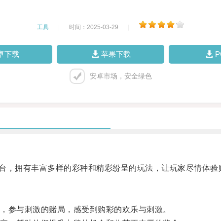
工具
|
时间：2025-03-29
|
卓下载
苹果下载
安卓市场，安全绿色
台，拥有丰富多样的彩种和精彩纷呈的玩法，让玩家尽情体验
，参与刺激的赌局，感受到购彩的欢乐与刺激。