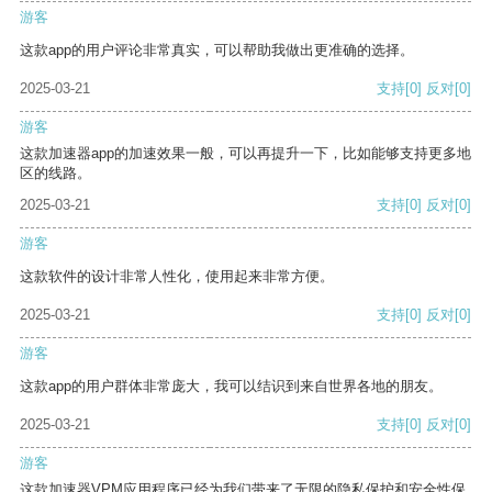
游客
这款app的用户评论非常真实，可以帮助我做出更准确的选择。
2025-03-21
支持
[0]
反对
[0]
游客
这款加速器app的加速效果一般，可以再提升一下，比如能够支持更多地
区的线路。
2025-03-21
支持
[0]
反对
[0]
游客
这款软件的设计非常人性化，使用起来非常方便。
2025-03-21
支持
[0]
反对
[0]
游客
这款app的用户群体非常庞大，我可以结识到来自世界各地的朋友。
2025-03-21
支持
[0]
反对
[0]
游客
这款加速器VPM应用程序已经为我们带来了无限的隐私保护和安全性保