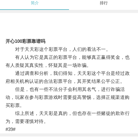
简介
排行
开心100彩票靠谱吗
对于天天彩这个彩票平台，人们的看法不一。
有人认为它是真正的彩票平台，能够真正赢得奖金，也
有人质疑其真实性，怀疑其是一场诈骗。
通过调查和分析，我们得知，天天彩这个平台是经过政
府相关机构认证的合法彩票平台，其开奖结果公平公正。
但是，也有一些不法分子会利用其名气，进行诈骗活
动，玩家在参与彩票游戏时需要提高警惕，选择正规渠道购
买彩票。
综上所述，天天彩是真的，但也存在一些赌徒的欺诈行
为，需要谨慎对待。
#39#