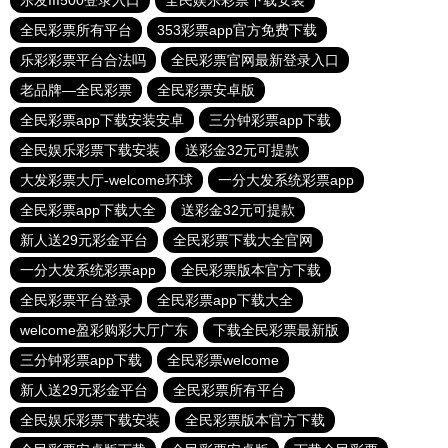
乐发III500登录入口
全民娱乐彩票下载安装
全民彩票所有平台
353彩票app官方免费下载
乐彩彩票平台合法吗
全民彩票官网最新登录入口
老品牌—全民彩票
全民彩票安卓版
全民彩票app下载安装安卓
三分钟彩票app下载
全民娱乐彩票下载安装
送彩金32元可提款
大发彩票大厅-welcome环球
一分大发系统彩票app
全民彩票app下载大全
送彩金32元可提款
新人送29元彩金平台
全民彩票下载大全官网
一分大发系统彩票app
全民彩票版本官方下载
全民彩票平台登录
全民彩票app下载大全
welcome盈彩购彩大厅广东
下载全民彩票最新版
三分钟彩票app下载
全民彩票welcome
新人送29元彩金平台
全民彩票所有平台
全民娱乐彩票下载安装
全民彩票版本官方下载