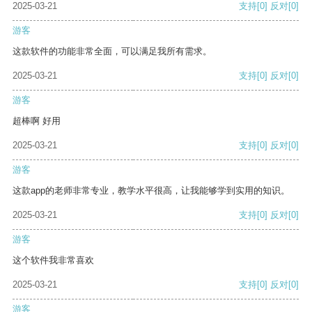
2025-03-21
支持
[0]
反对
[0]
游客
这款软件的功能非常全面，可以满足我所有需求。
2025-03-21
支持
[0]
反对
[0]
游客
超棒啊 好用
2025-03-21
支持
[0]
反对
[0]
游客
这款app的老师非常专业，教学水平很高，让我能够学到实用的知识。
2025-03-21
支持
[0]
反对
[0]
游客
这个软件我非常喜欢
2025-03-21
支持
[0]
反对
[0]
游客