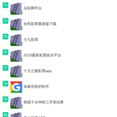
73
乐彩网平台
74
全民彩票最新版下载
75
七七彩票
76
2019最新彩票娱乐平台
77
十大正规彩票app
78
加速谷歌的软件
79
韩国十分钟快三开奖结果
80