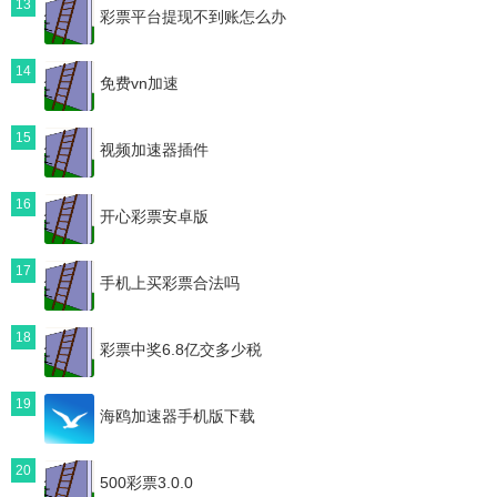
13
彩票平台提现不到账怎么办
14
免费vn加速
15
视频加速器插件
16
开心彩票安卓版
17
手机上买彩票合法吗
18
彩票中奖6.8亿交多少税
19
海鸥加速器手机版下载
20
500彩票3.0.0