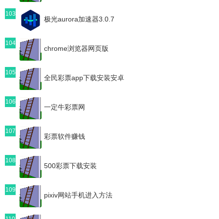
103
极光aurora加速器3.0.7
104
chrome浏览器网页版
105
全民彩票app下载安装安卓
106
一定牛彩票网
107
彩票软件赚钱
108
500彩票下载安装
109
pixiv网站手机进入方法
110