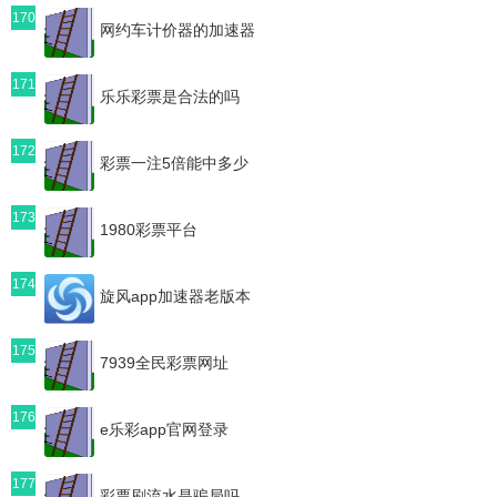
170
网约车计价器的加速器
171
乐乐彩票是合法的吗
172
彩票一注5倍能中多少
173
1980彩票平台
174
旋风app加速器老版本
175
7939全民彩票网址
176
e乐彩app官网登录
177
彩票刷流水是骗局吗