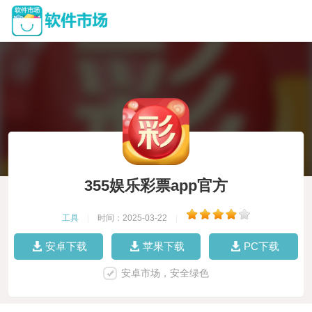
355娱乐彩票app官方
工具
|
时间：2025-03-22
|
安卓下载
苹果下载
PC下载
安卓市场，安全绿色