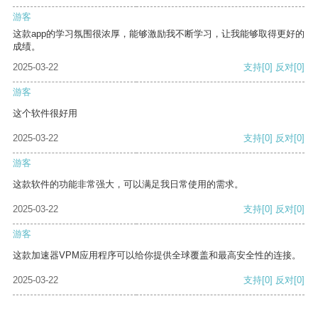
游客
这款app的学习氛围很浓厚，能够激励我不断学习，让我能够取得更好的
成绩。
2025-03-22
支持
[0]
反对
[0]
游客
这个软件很好用
2025-03-22
支持
[0]
反对
[0]
游客
这款软件的功能非常强大，可以满足我日常使用的需求。
2025-03-22
支持
[0]
反对
[0]
游客
这款加速器VPM应用程序可以给你提供全球覆盖和最高安全性的连接。
2025-03-22
支持
[0]
反对
[0]