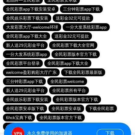
老品牌—全民彩票
全民彩票安卓版
全民彩票app下载安装安卓
三分钟彩票app下载
全民娱乐彩票下载安装
送彩金32元可提款
大发彩票大厅-welcome环球
一分大发系统彩票app
全民彩票app下载大全
送彩金32元可提款
新人送29元彩金平台
全民彩票下载大全官网
一分大发系统彩票app
全民彩票版本官方下载
全民彩票平台登录
全民彩票app下载大全
welcome盈彩购彩大厅广东
下载全民彩票最新版
三分钟彩票app下载
全民彩票welcome
新人送29元彩金平台
全民彩票所有平台
全民娱乐彩票下载安装
全民彩票版本官方下载
全民彩票安卓版下载
全民彩票安卓版
下载全民彩票
6hck宝典下载
全民彩票版本官方下载
全民彩票app下载大全
全民彩票官网app下载安装
永久免费使用的加速器
下载