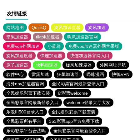
友情链接
网站地图
QuickQ
旋风加速度器
旋风加速
坚果加速器
tiktok加速器
狗急加速器官网
免费vqn外网加速
小蓝鸟
免费vps加速器外网苹果版
旋风加速度器
快连加速器
快连加速器官网入口
原子加速器
快鸭加速器
旋风加速度器
外网网址导航
软件中心
雷霆加速
狂飙加速器
哔咔漫画
快鸭VPN
海外npv加速器官网
全民彩票官网最新登录入口
全民娱乐彩票下载安装
6f彩票welcome
全民彩票官网最新登录入口
welcome登录大厅大发
乐发III500登录入口
全民娱乐彩票下载安装
全民彩票所有平台
353彩票app官方免费下载
乐彩彩票平台合法吗
全民彩票官网最新登录入口