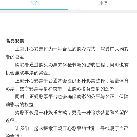
简介
排行
高兴彩票
正规开心彩票作为一种合法的购彩方式，深受广大购彩
者的喜爱。
购彩者通过购买彩票来体验刺激的游戏过程，同时也有
机会赢取丰厚的奖金。
正规开心彩票平台通常会提供多种彩票选择，涵盖体育
彩票、数字彩票等多种类型，让购彩者有更多的选择。
同时，正规彩票平台也会确保购彩的公平与公正，保障
购彩者的权益。
购彩不仅是一种娱乐方式，更是一种追求梦想和希望的
途径。
让我们一起来探索正规开心彩票的世界，寻找属于自己
的幸运！。