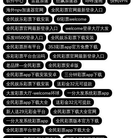
软件中心
雷霆加速
狂飙加速器
哔咔漫画
快鸭VPN
海外npv加速器官网
全民彩票官网最新登录入口
全民娱乐彩票下载安装
6f彩票welcome
全民彩票官网最新登录入口
welcome登录大厅大发
乐发III500登录入口
全民娱乐彩票下载安装
全民彩票所有平台
353彩票app官方免费下载
乐彩彩票平台合法吗
全民彩票官网最新登录入口
老品牌—全民彩票
全民彩票安卓版
全民彩票app下载安装安卓
三分钟彩票app下载
全民娱乐彩票下载安装
送彩金32元可提款
大发彩票大厅-welcome环球
一分大发系统彩票app
全民彩票app下载大全
送彩金32元可提款
新人送29元彩金平台
全民彩票下载大全官网
一分大发系统彩票app
全民彩票版本官方下载
全民彩票平台登录
全民彩票app下载大全