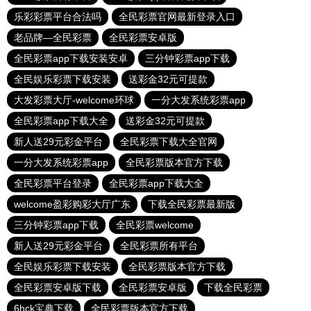
乐彩彩票平台合法吗
全民彩票官网最新登录入口
老品牌—全民彩票
全民彩票安卓版
全民彩票app下载安装安卓
三分钟彩票app下载
全民娱乐彩票下载安装
送彩金32元可提款
大发彩票大厅-welcome环球
一分大发系统彩票app
全民彩票app下载大全
送彩金32元可提款
新人送29元彩金平台
全民彩票下载大全官网
一分大发系统彩票app
全民彩票版本官方下载
全民彩票平台登录
全民彩票app下载大全
welcome盈彩购彩大厅广东
下载全民彩票最新版
三分钟彩票app下载
全民彩票welcome
新人送29元彩金平台
全民彩票所有平台
全民娱乐彩票下载安装
全民彩票版本官方下载
全民彩票安卓版下载
全民彩票安卓版
下载全民彩票
6hck宝典下载
全民彩票版本官方下载