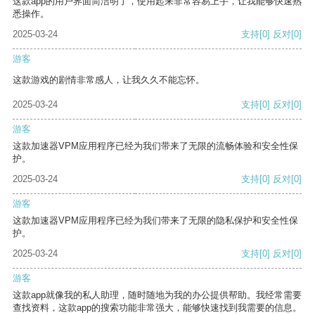
这款app的用户界面简洁明了，使用起来非常容易上手，让我能够快速熟
悉操作。
2025-03-24
支持
[0]
反对
[0]
游客
这款游戏的剧情非常感人，让我久久不能忘怀。
2025-03-24
支持
[0]
反对
[0]
游客
这款加速器VPM应用程序已经为我们带来了无限的流畅体验和安全性保
护。
2025-03-24
支持
[0]
反对
[0]
游客
这款加速器VPM应用程序已经为我们带来了无限的隐私保护和安全性保
护。
2025-03-24
支持
[0]
反对
[0]
游客
这款app就像我的私人助理，随时随地为我的办公提供帮助。我经常需要
查找资料，这款app的搜索功能非常强大，能够快速找到我需要的信息。