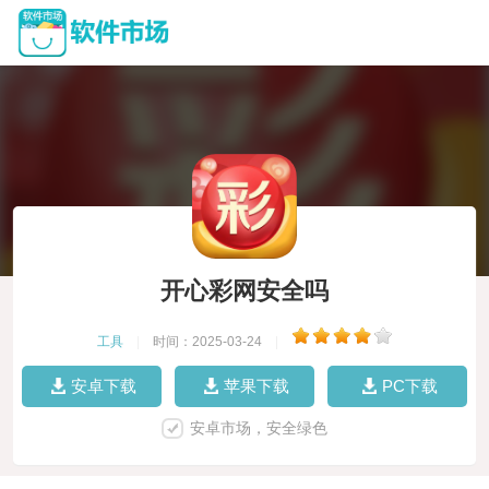
开心彩网安全吗
工具
|
时间：2025-03-24
|
安卓下载
苹果下载
PC下载
安卓市场，安全绿色