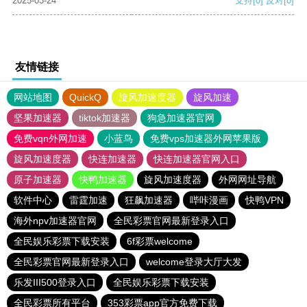
2025-03-24
支持
[0]
反对
[0]
友情链接
网站地图
QuickQ
旋风加速度器
旋风加速
坚果加速器
tiktok加速器
狗急加速器官网
免费vqn外网加速
小蓝鸟
免费vps加速器外网苹果版
旋风加速度器
快连加速器
快连加速器官网入口
原子加速器
快鸭加速器
旋风加速度器
外网网址导航
软件中心
雷霆加速
狂飙加速器
哔咔漫画
快鸭VPN
海外npv加速器官网
全民彩票官网最新登录入口
全民娱乐彩票下载安装
6f彩票welcome
全民彩票官网最新登录入口
welcome登录大厅大发
乐发III500登录入口
全民娱乐彩票下载安装
全民彩票所有平台
353彩票app官方免费下载