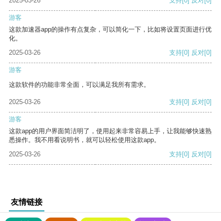
2025-03-26
支持
[0]
反对
[0]
游客
这款加速器app的操作有点复杂，可以简化一下，比如将设置页面进行优
化。
2025-03-26
支持
[0]
反对
[0]
游客
这款软件的功能非常全面，可以满足我所有需求。
2025-03-26
支持
[0]
反对
[0]
游客
这款app的用户界面简洁明了，使用起来非常容易上手，让我能够快速熟
悉操作。我不用看说明书，就可以轻松使用这款app。
2025-03-26
支持
[0]
反对
[0]
友情链接