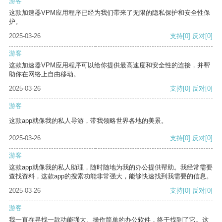
游客
这款加速器VPM应用程序已经为我们带来了无限的隐私保护和安全性保
护。
2025-03-26
支持
[0]
反对
[0]
游客
这款加速器VPM应用程序可以给你提供最高速度和安全性的连接，并帮
助你在网络上自由移动。
2025-03-26
支持
[0]
反对
[0]
游客
这款app就像我的私人导游，带我领略世界各地的美景。
2025-03-26
支持
[0]
反对
[0]
游客
这款app就像我的私人助理，随时随地为我的办公提供帮助。我经常需要
查找资料，这款app的搜索功能非常强大，能够快速找到我需要的信息。
2025-03-26
支持
[0]
反对
[0]
游客
我一直在寻找一款功能强大、操作简单的办公软件，终于找到了它。这