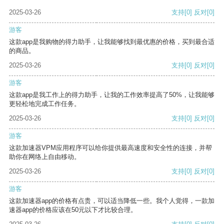
2025-03-26
支持
[0]
反对
[0]
游客
这款app是我购物的得力助手，让我能够找到最优惠的价格，买到最合适
的商品。
2025-03-26
支持
[0]
反对
[0]
游客
这款app是我工作上的得力助手，让我的工作效率提高了50%，让我能够
更轻松地完成工作任务。
2025-03-26
支持
[0]
反对
[0]
游客
这款加速器VPM应用程序可以给你提供最高速度和安全性的连接，并帮
助你在网络上自由移动。
2025-03-26
支持
[0]
反对
[0]
游客
这款加速器app的价格有点贵，可以适当降低一些。我个人觉得，一款加
速器app的价格应该在50元以下才比较合理。