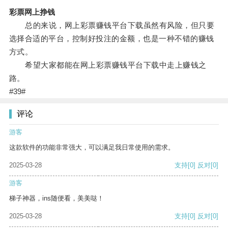
彩票网上挣钱
总的来说，网上彩票赚钱平台下载虽然有风险，但只要
选择合适的平台，控制好投注的金额，也是一种不错的赚钱
方式。
希望大家都能在网上彩票赚钱平台下载中走上赚钱之
路。
#39#
评论
游客
这款软件的功能非常强大，可以满足我日常使用的需求。
2025-03-28
支持
[0]
反对
[0]
游客
梯子神器，ins随便看，美美哒！
2025-03-28
支持
[0]
反对
[0]