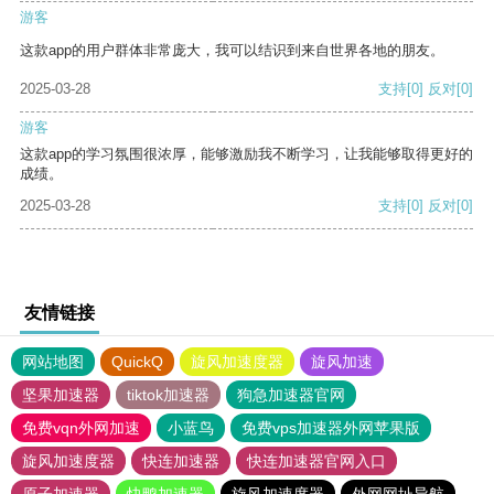
游客
这款app的用户群体非常庞大，我可以结识到来自世界各地的朋友。
2025-03-28
支持
[0]
反对
[0]
游客
这款app的学习氛围很浓厚，能够激励我不断学习，让我能够取得更好的
成绩。
2025-03-28
支持
[0]
反对
[0]
友情链接
网站地图
QuickQ
旋风加速度器
旋风加速
坚果加速器
tiktok加速器
狗急加速器官网
免费vqn外网加速
小蓝鸟
免费vps加速器外网苹果版
旋风加速度器
快连加速器
快连加速器官网入口