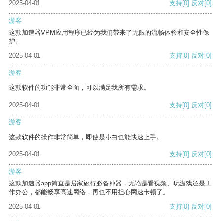
2025-04-01
支持
[0]
反对
[0]
游客
这款加速器VPM应用程序已经为我们带来了无限的流畅体验和安全性保
护。
2025-04-01
支持
[0]
反对
[0]
游客
这款软件的功能非常全面，可以满足我所有需求。
2025-04-01
支持
[0]
反对
[0]
游客
这款软件的操作非常简单，即使是小白也能快速上手。
2025-04-01
支持
[0]
反对
[0]
游客
这款加速器app简直是居家旅行必备神器，无论是看视频、玩游戏还是工
作办公，都能畅享高速网络，再也不用担心网速卡顿了。
2025-04-01
支持
[0]
反对
[0]