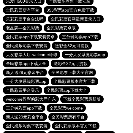
乐发III500登录入口
全民娱乐彩票下载安装
全民彩票所有平台
353彩票app官方免费下载
乐彩彩票平台合法吗
全民彩票官网最新登录入口
老品牌—全民彩票
全民彩票安卓版
全民彩票app下载安装安卓
三分钟彩票app下载
全民娱乐彩票下载安装
送彩金32元可提款
大发彩票大厅-welcome环球
一分大发系统彩票app
全民彩票app下载大全
送彩金32元可提款
新人送29元彩金平台
全民彩票下载大全官网
一分大发系统彩票app
全民彩票版本官方下载
全民彩票平台登录
全民彩票app下载大全
welcome盈彩购彩大厅广东
下载全民彩票最新版
三分钟彩票app下载
全民彩票welcome
新人送29元彩金平台
全民彩票所有平台
全民娱乐彩票下载安装
全民彩票版本官方下载