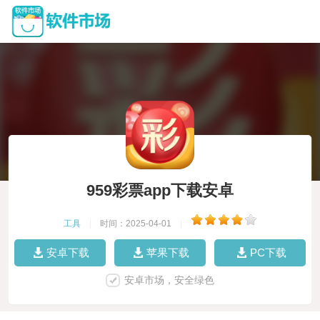
959彩票app下载安卓
工具
|
时间：2025-04-01
|
安卓下载
苹果下载
PC下载
安卓市场，安全绿色