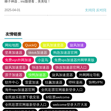
梯子神器，ins随便看，美美哒！
2025-04-01
支持
[0]
反对
[0]
友情链接
网站地图
QuickQ
旋风加速度器
旋风加速
坚果加速器
tiktok加速器
狗急加速器官网
免费vqn外网加速
小蓝鸟
免费vps加速器外网苹果版
旋风加速度器
快连加速器
快连加速器官网入口
原子加速器
快鸭加速器
旋风加速度器
外网网址导航
软件中心
雷霆加速
狂飙加速器
哔咔漫画
快鸭VPN
海外npv加速器官网
全民彩票官网最新登录入口
全民娱乐彩票下载安装
6f彩票welcome
全民彩票官网最新登录入口
welcome登录大厅大发