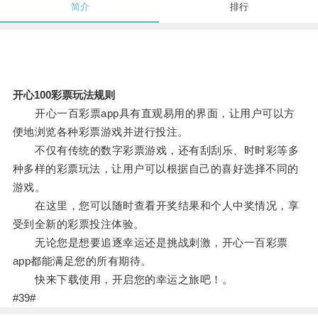
简介
排行
开心100彩票玩法规则
开心一百彩票app具有直观易用的界面，让用户可以方
便地浏览各种彩票游戏并进行投注。
不仅有传统的数字彩票游戏，还有刮刮乐、时时彩等多
种多样的彩票玩法，让用户可以根据自己的喜好选择不同的
游戏。
在这里，您可以随时查看开奖结果和个人中奖情况，享
受到全新的彩票投注体验。
无论您是想要追逐幸运还是挑战刺激，开心一百彩票
app都能满足您的所有期待。
快来下载使用，开启您的幸运之旅吧！。
#39#