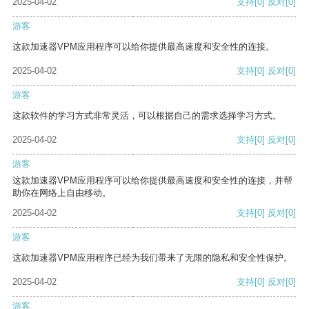
2025-04-02
支持
[0]
反对
[0]
游客
这款加速器VPM应用程序可以给你提供最高速度和安全性的连接。
2025-04-02
支持
[0]
反对
[0]
游客
这款软件的学习方式非常灵活，可以根据自己的需求选择学习方式。
2025-04-02
支持
[0]
反对
[0]
游客
这款加速器VPM应用程序可以给你提供最高速度和安全性的连接，并帮
助你在网络上自由移动。
2025-04-02
支持
[0]
反对
[0]
游客
这款加速器VPM应用程序已经为我们带来了无限的隐私和安全性保护。
2025-04-02
支持
[0]
反对
[0]
游客