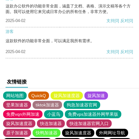
这款办公软件的功能非常全面，涵盖了文档、表格、演示文稿等各个方
面。我可以使用它来完成日常办公的所有任务，非常方便。
2025-04-02
支持
[0]
反对
[0]
游客
这款软件的功能非常全面，可以满足我所有需求。
2025-04-02
支持
[0]
反对
[0]
友情链接
网站地图
QuickQ
旋风加速度器
旋风加速
坚果加速器
tiktok加速器
狗急加速器官网
免费vqn外网加速
小蓝鸟
免费vps加速器外网苹果版
旋风加速度器
快连加速器
快连加速器官网入口
原子加速器
快鸭加速器
旋风加速度器
外网网址导航