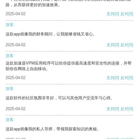
路，从而获得更好的加速效果。
2025-04-02
支持
[0]
反对
[0]
游客
这款app就像我的财务顾问，让我能够省钱又省心。
2025-04-02
支持
[0]
反对
[0]
游客
这款加速器VPM应用程序可以给你提供最高速度和安全性的连接，并帮
助你在网络上自由移动。
2025-04-02
支持
[0]
反对
[0]
游客
这款软件的社区氛围非常好，可以与其他用户交流学习心得。
2025-04-02
支持
[0]
反对
[0]
游客
这款app就像我的私人导师，带领我探索知识的奥秘。