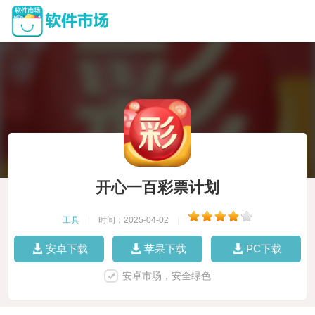
开心一百彩票计划
工具
|
时间：2025-04-02
|
安卓下载
苹果下载
PC下载
安卓市场，安全绿色