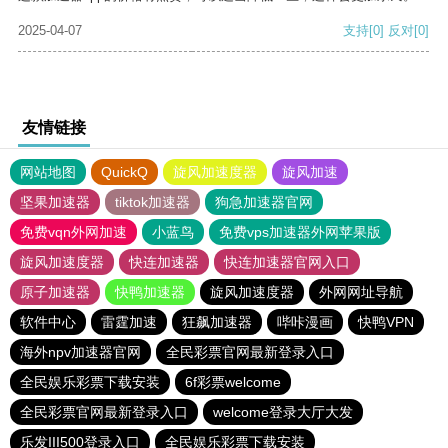
2025-04-07
支持
[0]
反对
[0]
友情链接
网站地图
QuickQ
旋风加速度器
旋风加速
坚果加速器
tiktok加速器
狗急加速器官网
免费vqn外网加速
小蓝鸟
免费vps加速器外网苹果版
旋风加速度器
快连加速器
快连加速器官网入口
原子加速器
快鸭加速器
旋风加速度器
外网网址导航
软件中心
雷霆加速
狂飙加速器
哔咔漫画
快鸭VPN
海外npv加速器官网
全民彩票官网最新登录入口
全民娱乐彩票下载安装
6f彩票welcome
全民彩票官网最新登录入口
welcome登录大厅大发
乐发III500登录入口
全民娱乐彩票下载安装