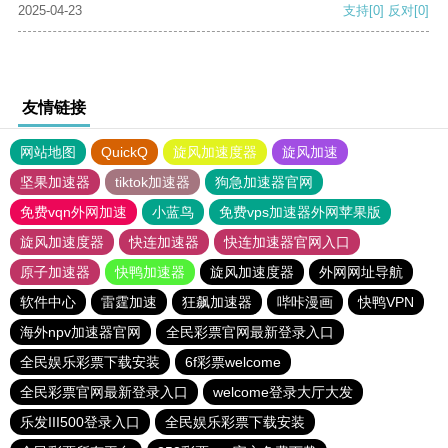
2025-04-23
支持
[0]
反对
[0]
友情链接
网站地图
QuickQ
旋风加速度器
旋风加速
坚果加速器
tiktok加速器
狗急加速器官网
免费vqn外网加速
小蓝鸟
免费vps加速器外网苹果版
旋风加速度器
快连加速器
快连加速器官网入口
原子加速器
快鸭加速器
旋风加速度器
外网网址导航
软件中心
雷霆加速
狂飙加速器
哔咔漫画
快鸭VPN
海外npv加速器官网
全民彩票官网最新登录入口
全民娱乐彩票下载安装
6f彩票welcome
全民彩票官网最新登录入口
welcome登录大厅大发
乐发III500登录入口
全民娱乐彩票下载安装