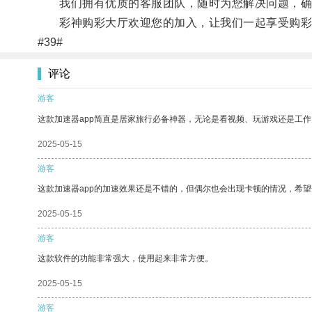
我们拥有优质的客服团队，随时为您解决问题，确
彩神购彩大厅欢迎您的加入，让我们一起享受购彩
#39#
评论
游客
这款加速器app简直是居家旅行必备神器，无论是看视频、玩游戏还是工
2025-05-15
游客
这款加速器app的加速效果还是不错的，但偶尔也会出现卡顿的情况，希
2025-05-15
游客
这款软件的功能非常强大，使用起来非常方便。
2025-05-15
游客