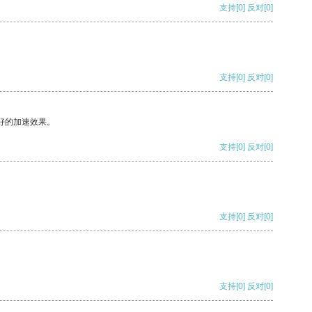
支持
[0]
反对
[0]
支持
[0]
反对
[0]
好的加速效果。
支持
[0]
反对
[0]
支持
[0]
反对
[0]
支持
[0]
反对
[0]