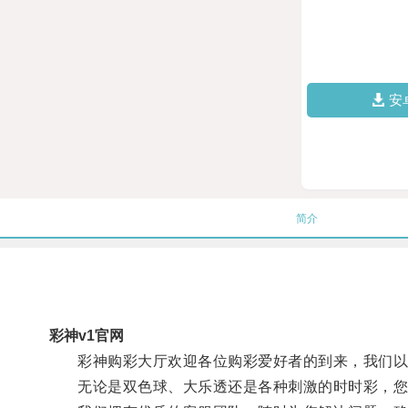
安
简介
彩神v1官网
彩神购彩大厅欢迎各位购彩爱好者的到来，我们以专
无论是双色球、大乐透还是各种刺激的时时彩，您