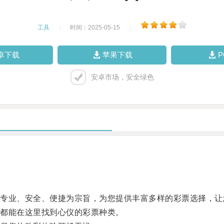
工具
|
时间：2025-05-15
|
卓下载
苹果下载
安卓市场，安全绿色
业、安全、便捷为宗旨，为您提供丰富多样的彩票选择，让
都能在这里找到心仪的彩票种类。