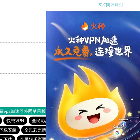
支持
[0]
反对
[0]
支持
[0]
反对
[0]
支持
[0]
反对
[0]
费vps加速器外网苹果版
旋风加速度器
快连加速器
快鸭VPN
全民彩票官网最新登录入口
下载安装
全民彩票所有平台
353彩票app官方免费下载
pp下载
全民娱乐彩票下载安装
送彩金32元可提款