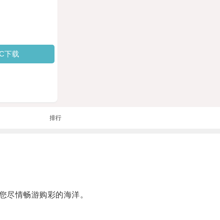
PC下载
排行
您尽情畅游购彩的海洋。