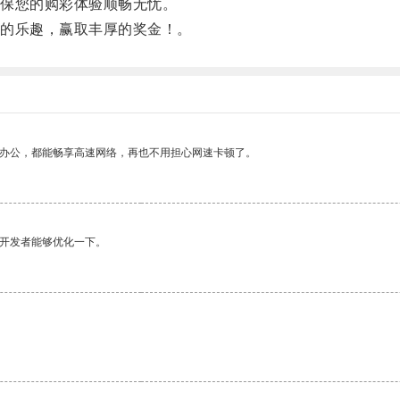
保您的购彩体验顺畅无忧。
的乐趣，赢取丰厚的奖金！。
作办公，都能畅享高速网络，再也不用担心网速卡顿了。
望开发者能够优化一下。