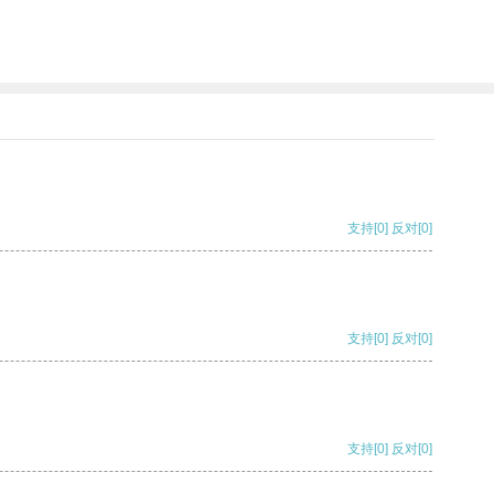
支持
[0]
反对
[0]
支持
[0]
反对
[0]
支持
[0]
反对
[0]