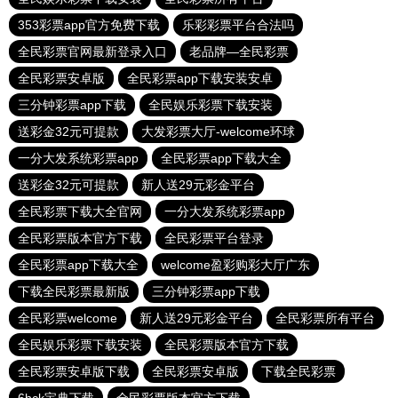
353彩票app官方免费下载
乐彩彩票平台合法吗
全民彩票官网最新登录入口
老品牌—全民彩票
全民彩票安卓版
全民彩票app下载安装安卓
三分钟彩票app下载
全民娱乐彩票下载安装
送彩金32元可提款
大发彩票大厅-welcome环球
一分大发系统彩票app
全民彩票app下载大全
送彩金32元可提款
新人送29元彩金平台
全民彩票下载大全官网
一分大发系统彩票app
全民彩票版本官方下载
全民彩票平台登录
全民彩票app下载大全
welcome盈彩购彩大厅广东
下载全民彩票最新版
三分钟彩票app下载
全民彩票welcome
新人送29元彩金平台
全民彩票所有平台
全民娱乐彩票下载安装
全民彩票版本官方下载
全民彩票安卓版下载
全民彩票安卓版
下载全民彩票