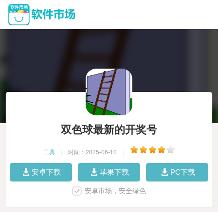
双色球最新的开奖号
工具
|
时间：2025-06-10
|
安卓下载
苹果下载
PC下载
安卓市场，安全绿色