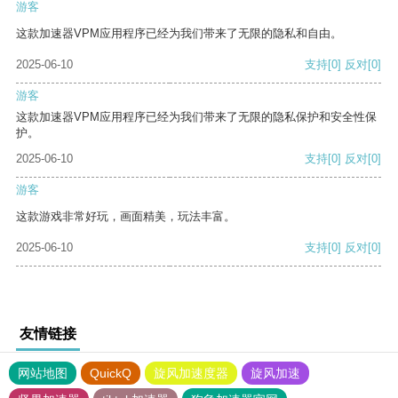
游客
这款加速器VPM应用程序已经为我们带来了无限的隐私和自由。
2025-06-10
支持
[0]
反对
[0]
游客
这款加速器VPM应用程序已经为我们带来了无限的隐私保护和安全性保
护。
2025-06-10
支持
[0]
反对
[0]
游客
这款游戏非常好玩，画面精美，玩法丰富。
2025-06-10
支持
[0]
反对
[0]
友情链接
网站地图
QuickQ
旋风加速度器
旋风加速