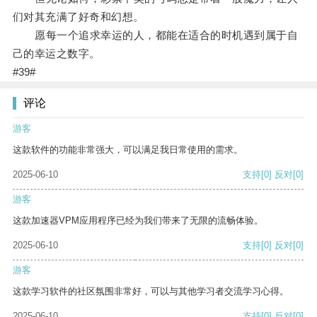
们对其充满了好奇和幻想。
愿每一个追求幸运的人，都能在适合的时机遇到属于自
己的幸运之数字。
#39#
评论
游客
这款软件的功能非常强大，可以满足我日常使用的需求。
2025-06-10
支持
[0]
反对
[0]
游客
这款加速器VPM应用程序已经为我们带来了无限的流畅体验。
2025-06-10
支持
[0]
反对
[0]
游客
这款学习软件的社区氛围非常好，可以与其他学习者交流学习心得。
2025-06-10
支持
[0]
反对
[0]