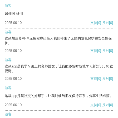
游客
超棒啊 好用
2025-06-10
支持
[0]
反对
[0]
游客
这款加速器VPM应用程序已经为我们带来了无限的隐私保护和安全性保
护。
2025-06-10
支持
[0]
反对
[0]
游客
这款app是我学习路上的良师益友，让我能够随时随地学习新知识，拓宽
视野。
2025-06-10
支持
[0]
反对
[0]
游客
这款app是我社交的好帮手，让我能够与朋友保持联系，分享生活点滴。
2025-06-10
支持
[0]
反对
[0]
游客