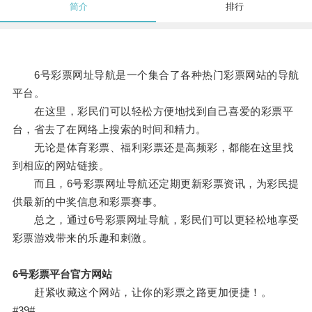
简介
排行
6号彩票网址导航是一个集合了各种热门彩票网站的导航
平台。
在这里，彩民们可以轻松方便地找到自己喜爱的彩票平
台，省去了在网络上搜索的时间和精力。
无论是体育彩票、福利彩票还是高频彩，都能在这里找
到相应的网站链接。
而且，6号彩票网址导航还定期更新彩票资讯，为彩民提
供最新的中奖信息和彩票赛事。
总之，通过6号彩票网址导航，彩民们可以更轻松地享受
彩票游戏带来的乐趣和刺激。
6号彩票平台官方网站
赶紧收藏这个网站，让你的彩票之路更加便捷！。
#39#