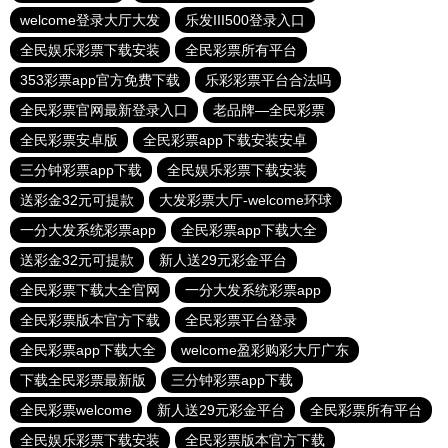
welcome登录大厅大发
乐发III500登录入口
全民娱乐彩票下载安装
全民彩票所有平台
353彩票app官方免费下载
乐彩彩票平台合法吗
全民彩票官网最新登录入口
老品牌—全民彩票
全民彩票安卓版
全民彩票app下载安装安卓
三分钟彩票app下载
全民娱乐彩票下载安装
送彩金32元可提款
大发彩票大厅-welcome环球
一分大发系统彩票app
全民彩票app下载大全
送彩金32元可提款
新人送29元彩金平台
全民彩票下载大全官网
一分大发系统彩票app
全民彩票版本官方下载
全民彩票平台登录
全民彩票app下载大全
welcome盈彩购彩大厅广东
下载全民彩票最新版
三分钟彩票app下载
全民彩票welcome
新人送29元彩金平台
全民彩票所有平台
全民娱乐彩票下载安装
全民彩票版本官方下载