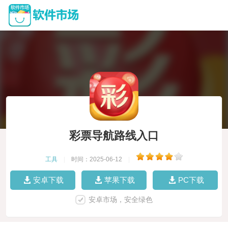
彩票导航路线入口
工具
|
时间：2025-06-12
|
安卓下载
苹果下载
PC下载
安卓市场，安全绿色