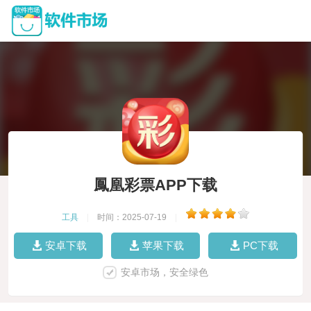
鳳凰彩票APP下载
工具
|
时间：2025-07-19
|
安卓下载
苹果下载
PC下载
安卓市场，安全绿色