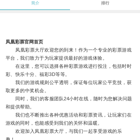
简介
排行
凤凰彩票官网首页
凤凰彩票大厅欢迎您的到来！作为一个专业的彩票游戏
平台，我们致力于为玩家提供最好的游戏体验。
在这里，您可以选择各种彩票游戏进行投注，包括时时
彩、快乐十分、福彩3D等等。
我们的游戏规则公平透明，保证每位玩家公平竞技，获
取更多的中奖机会。
同时，我们的客服团队24小时在线，随时为您解决问题
和提供帮助。
我们也不断推出各种优惠活动和彩票资讯，让玩家们在
游戏的同时，也能感受到我们的关怀和温暖。
欢迎加入凤凰彩票大厅，与我们一起享受游戏的乐
趣！。