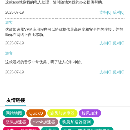
这款app就像我的私人助理，随时随地为我的办公提供帮助。
2025-07-19
支持
[0]
反对
[0]
游客
这款加速器VPM应用程序可以给你提供最高速度和安全性的连接，并帮
助你在网络上自由移动。
2025-07-19
支持
[0]
反对
[0]
游客
这款游戏的音乐非常优美，听了让人心旷神怡。
2025-07-19
支持
[0]
反对
[0]
友情链接
网站地图
QuickQ
旋风加速度器
旋风加速
坚果加速器
tiktok加速器
狗急加速器官网