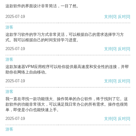
这款软件的界面设计非常简洁，一目了然。
2025-07-19
支持
[0]
反对
[0]
游客
这款学习软件的学习方式非常灵活，可以根据自己的需求选择学习方
式。我可以根据自己的时间安排学习进度。
2025-07-19
支持
[0]
反对
[0]
游客
这款加速器VPM应用程序可以给你提供最高速度和安全性的连接，并帮
助你在网络上自由移动。
2025-07-19
支持
[0]
反对
[0]
游客
我一直在寻找一款功能强大、操作简单的办公软件，终于找到了它。这
款软件的功能非常强大，可以满足我日常办公的所有需求。操作也很简
单，即使是小白也能快速上手。
2025-07-19
支持
[0]
反对
[0]
游客