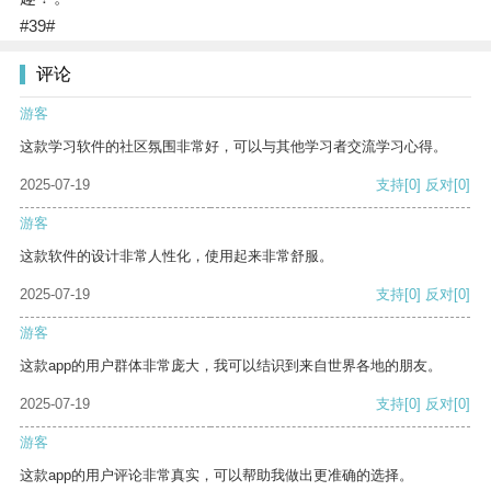
#39#
评论
游客
这款学习软件的社区氛围非常好，可以与其他学习者交流学习心得。
2025-07-19
支持
[0]
反对
[0]
游客
这款软件的设计非常人性化，使用起来非常舒服。
2025-07-19
支持
[0]
反对
[0]
游客
这款app的用户群体非常庞大，我可以结识到来自世界各地的朋友。
2025-07-19
支持
[0]
反对
[0]
游客
这款app的用户评论非常真实，可以帮助我做出更准确的选择。