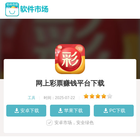
网上彩票赚钱平台下载
工具
|
时间：2025-07-22
|
安卓下载
苹果下载
PC下载
安卓市场，安全绿色