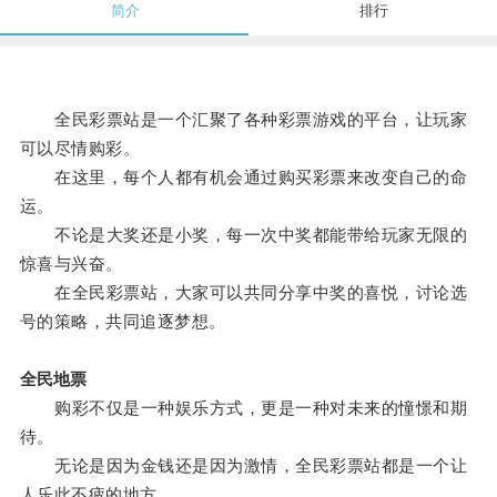
简介
排行
全民彩票站是一个汇聚了各种彩票游戏的平台，让玩家
可以尽情购彩。
在这里，每个人都有机会通过购买彩票来改变自己的命
运。
不论是大奖还是小奖，每一次中奖都能带给玩家无限的
惊喜与兴奋。
在全民彩票站，大家可以共同分享中奖的喜悦，讨论选
号的策略，共同追逐梦想。
全民地票
购彩不仅是一种娱乐方式，更是一种对未来的憧憬和期
待。
无论是因为金钱还是因为激情，全民彩票站都是一个让
人乐此不疲的地方。