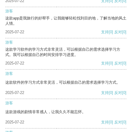
2025-07-22
支持
[0]
反对
[0]
游客
这款app是我旅行的好帮手，让我能够轻松找到目的地，了解当地的风土
人情。
2025-07-22
支持
[0]
反对
[0]
游客
这款学习软件的学习方式非常灵活，可以根据自己的需求选择学习方
式。我可以根据自己的时间安排学习进度。
2025-07-22
支持
[0]
反对
[0]
游客
这款软件的学习方式非常灵活，可以根据自己的需求选择学习方式。
2025-07-22
支持
[0]
反对
[0]
游客
这款游戏的剧情非常感人，让我久久不能忘怀。
2025-07-22
支持
[0]
反对
[0]