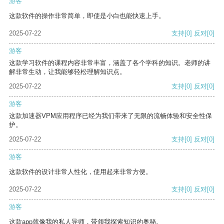
游客
这款软件的操作非常简单，即使是小白也能快速上手。
2025-07-22
支持
[0]
反对
[0]
游客
这款学习软件的课程内容非常丰富，涵盖了各个学科的知识。老师的讲
解非常生动，让我能够轻松理解知识点。
2025-07-22
支持
[0]
反对
[0]
游客
这款加速器VPM应用程序已经为我们带来了无限的流畅体验和安全性保
护。
2025-07-22
支持
[0]
反对
[0]
游客
这款软件的设计非常人性化，使用起来非常方便。
2025-07-22
支持
[0]
反对
[0]
游客
这款app就像我的私人导师，带领我探索知识的奥秘。