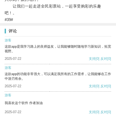
让我们一起走进全民彩票站，一起享受购彩的乐趣
吧！。
#39#
评论
游客
这款app是我学习路上的良师益友，让我能够随时随地学习新知识，拓宽
视野。
2025-07-22
支持
[0]
反对
[0]
游客
这款app的功能非常强大，可以满足我所有的工作需求，让我能够在工作
中游刃有余。
2025-07-22
支持
[0]
反对
[0]
游客
我喜欢这个软件 作者加油
2025-07-22
支持
[0]
反对
[0]