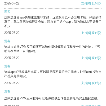
2025-07-22
支持
[0]
反对
[0]
游客
这款加速器app的加速效果非常好，玩游戏再也不会出现卡顿、掉线的情
况了。我以前玩游戏经常会输，现在有了这个app，我的游戏水平提升了
不少。
2025-07-22
支持
[0]
反对
[0]
游客
这款加速器VPM应用程序可以给你提供最高速度和安全性的连接，并帮
助你在网络上自由移动。
2025-07-22
支持
[0]
反对
[0]
游客
这款app的课程非常丰富，可以满足我不同的学习需求，让我能够找到自
己感兴趣的知识。
2025-07-22
支持
[0]
反对
[0]
游客
这款加速器VPM应用程序可以给你提供全球覆盖和最高安全性的连接。