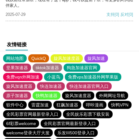
伴家人。
2025-07-29
支持
[0]
反对
[0]
友情链接
网站地图
QuickQ
旋风加速度器
旋风加速
坚果加速器
tiktok加速器
狗急加速器官网
免费vqn外网加速
小蓝鸟
免费vps加速器外网苹果版
旋风加速度器
快连加速器
快连加速器官网入口
原子加速器
快鸭加速器
旋风加速度器
外网网址导航
软件中心
雷霆加速
狂飙加速器
哔咔漫画
快鸭VPN
全民彩票官网最新登录入口
全民娱乐彩票下载安装
6f彩票welcome
全民彩票官网最新登录入口
welcome登录大厅大发
乐发III500登录入口