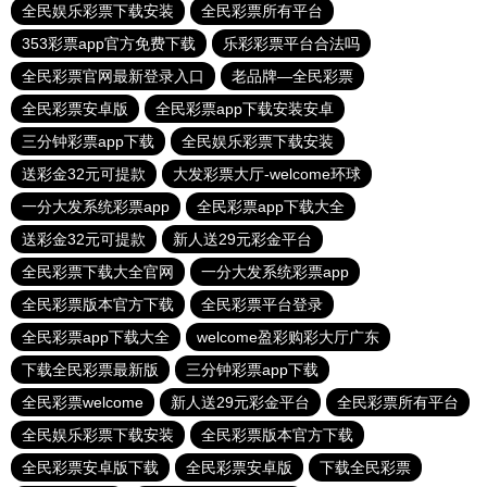
全民娱乐彩票下载安装
全民彩票所有平台
353彩票app官方免费下载
乐彩彩票平台合法吗
全民彩票官网最新登录入口
老品牌—全民彩票
全民彩票安卓版
全民彩票app下载安装安卓
三分钟彩票app下载
全民娱乐彩票下载安装
送彩金32元可提款
大发彩票大厅-welcome环球
一分大发系统彩票app
全民彩票app下载大全
送彩金32元可提款
新人送29元彩金平台
全民彩票下载大全官网
一分大发系统彩票app
全民彩票版本官方下载
全民彩票平台登录
全民彩票app下载大全
welcome盈彩购彩大厅广东
下载全民彩票最新版
三分钟彩票app下载
全民彩票welcome
新人送29元彩金平台
全民彩票所有平台
全民娱乐彩票下载安装
全民彩票版本官方下载
全民彩票安卓版下载
全民彩票安卓版
下载全民彩票