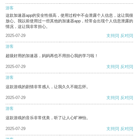
游客
这款加速器app的安全性很高，使用过程中不会泄露个人信息，这让我很
放心。我以前使用过一些其他的加速器app，经常会出现个人信息泄露的
情况，这让我非常担心。
2025-07-29
支持
[0]
反对
[0]
游客
超级好用的加速器，妈妈再也不用担心我的学习啦！
2025-07-29
支持
[0]
反对
[0]
游客
这款游戏的剧情非常感人，让我久久不能忘怀。
2025-07-29
支持
[0]
反对
[0]
游客
这款游戏的音乐非常优美，听了让人心旷神怡。
2025-07-29
支持
[0]
反对
[0]