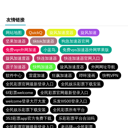
友情链接
网站地图
QuickQ
旋风加速度器
旋风加速
坚果加速器
tiktok加速器
狗急加速器官网
免费vqn外网加速
小蓝鸟
免费vps加速器外网苹果版
旋风加速度器
快连加速器
快连加速器官网入口
原子加速器
快鸭加速器
旋风加速度器
外网网址导航
软件中心
雷霆加速
狂飙加速器
哔咔漫画
快鸭VPN
全民彩票官网最新登录入口
全民娱乐彩票下载安装
6f彩票welcome
全民彩票官网最新登录入口
welcome登录大厅大发
乐发III500登录入口
全民娱乐彩票下载安装
全民彩票所有平台
353彩票app官方免费下载
乐彩彩票平台合法吗
全民彩票官网最新登录入口
老品牌—全民彩票