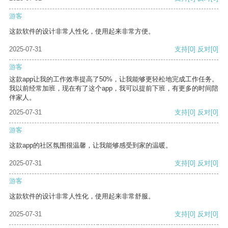
游客
这款软件的设计非常人性化，使用起来非常方便。
2025-07-31
支持
[0]
反对
[0]
游客
这款app让我的工作效率提高了50%，让我能够更轻松地完成工作任务。
我以前经常加班，现在有了这个app，我可以提前下班，有更多的时间陪
伴家人。
2025-07-31
支持
[0]
反对
[0]
游客
这款app的社区氛围很温馨，让我能够感受到家的温暖。
2025-07-31
支持
[0]
反对
[0]
游客
这款软件的设计非常人性化，使用起来非常舒服。
2025-07-31
支持
[0]
反对
[0]