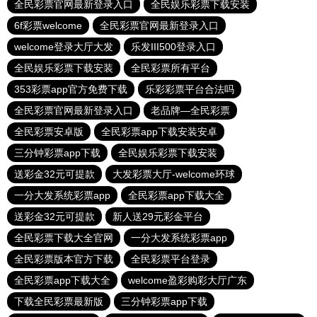
全民彩票官网最新登录入口
全民娱乐彩票下载安装
6f彩票welcome
全民彩票官网最新登录入口
welcome登录大厅大发
乐发III500登录入口
全民娱乐彩票下载安装
全民彩票所有平台
353彩票app官方免费下载
乐彩彩票平台合法吗
全民彩票官网最新登录入口
老品牌—全民彩票
全民彩票安卓版
全民彩票app下载安装安卓
三分钟彩票app下载
全民娱乐彩票下载安装
送彩金32元可提款
大发彩票大厅-welcome环球
一分大发系统彩票app
全民彩票app下载大全
送彩金32元可提款
新人送29元彩金平台
全民彩票下载大全官网
一分大发系统彩票app
全民彩票版本官方下载
全民彩票平台登录
全民彩票app下载大全
welcome盈彩购彩大厅广东
下载全民彩票最新版
三分钟彩票app下载