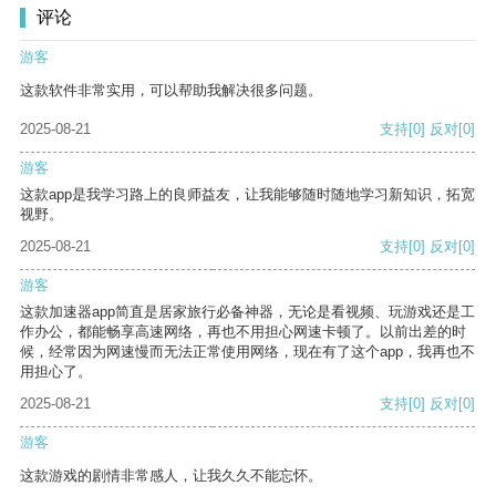
评论
游客
这款软件非常实用，可以帮助我解决很多问题。
2025-08-21
支持
[0]
反对
[0]
游客
这款app是我学习路上的良师益友，让我能够随时随地学习新知识，拓宽
视野。
2025-08-21
支持
[0]
反对
[0]
游客
这款加速器app简直是居家旅行必备神器，无论是看视频、玩游戏还是工
作办公，都能畅享高速网络，再也不用担心网速卡顿了。以前出差的时
候，经常因为网速慢而无法正常使用网络，现在有了这个app，我再也不
用担心了。
2025-08-21
支持
[0]
反对
[0]
游客
这款游戏的剧情非常感人，让我久久不能忘怀。