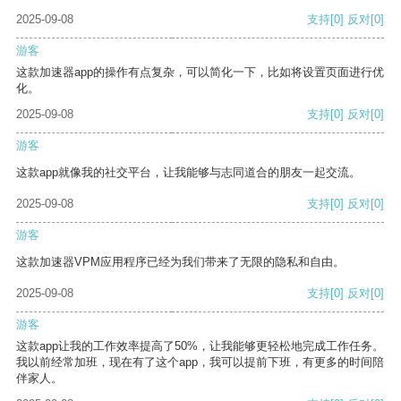
2025-09-08
支持
[0]
反对
[0]
游客
这款加速器app的操作有点复杂，可以简化一下，比如将设置页面进行优
化。
2025-09-08
支持
[0]
反对
[0]
游客
这款app就像我的社交平台，让我能够与志同道合的朋友一起交流。
2025-09-08
支持
[0]
反对
[0]
游客
这款加速器VPM应用程序已经为我们带来了无限的隐私和自由。
2025-09-08
支持
[0]
反对
[0]
游客
这款app让我的工作效率提高了50%，让我能够更轻松地完成工作任务。
我以前经常加班，现在有了这个app，我可以提前下班，有更多的时间陪
伴家人。