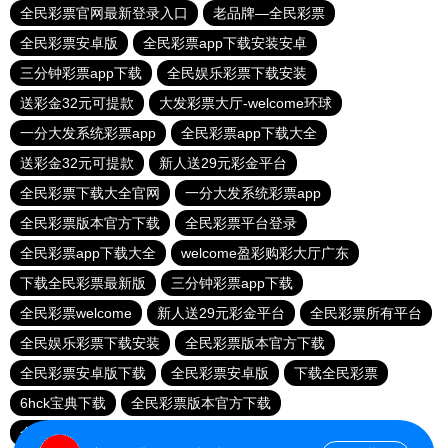
全民彩票官网最新登录入口
老品牌—全民彩票
全民彩票安卓版
全民彩票app下载安装安卓
三分钟彩票app下载
全民娱乐彩票下载安装
送彩金32元可提款
大发彩票大厅-welcome环球
一分大发系统彩票app
全民彩票app下载大全
送彩金32元可提款
新人送29元彩金平台
全民彩票下载大全官网
一分大发系统彩票app
全民彩票版本官方下载
全民彩票平台登录
全民彩票app下载大全
welcome盈彩购彩大厅广东
下载全民彩票最新版
三分钟彩票app下载
全民彩票welcome
新人送29元彩金平台
全民彩票所有平台
全民娱乐彩票下载安装
全民彩票版本官方下载
全民彩票安卓版下载
全民彩票安卓版
下载全民彩票
6hck宝典下载
全民彩票版本官方下载
全民彩票app下载大全
全民彩票官网app下载安装