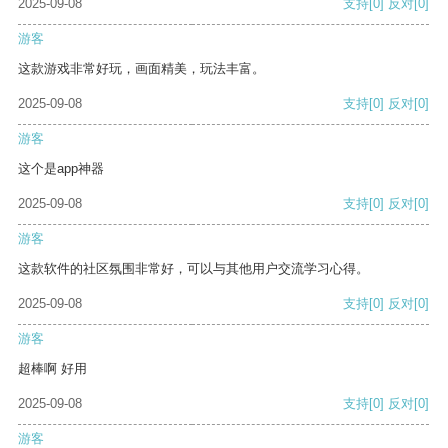
2025-09-08
支持
[0]
反对
[0]
游客
这款游戏非常好玩，画面精美，玩法丰富。
2025-09-08
支持
[0]
反对
[0]
游客
这个是app神器
2025-09-08
支持
[0]
反对
[0]
游客
这款软件的社区氛围非常好，可以与其他用户交流学习心得。
2025-09-08
支持
[0]
反对
[0]
游客
超棒啊 好用
2025-09-08
支持
[0]
反对
[0]
游客