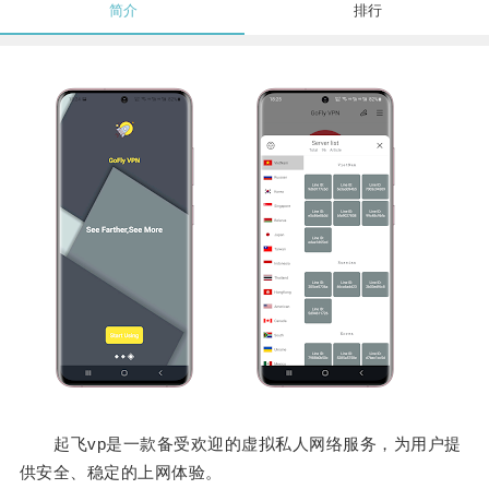
简介
排行
起飞vp是一款备受欢迎的虚拟私人网络服务，为用户提
供安全、稳定的上网体验。