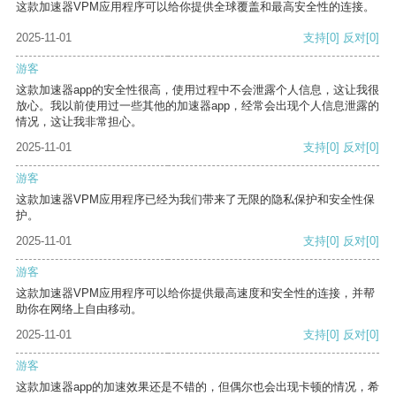
这款加速器VPM应用程序可以给你提供全球覆盖和最高安全性的连接。
2025-11-01
支持
[0]
反对
[0]
游客
这款加速器app的安全性很高，使用过程中不会泄露个人信息，这让我很
放心。我以前使用过一些其他的加速器app，经常会出现个人信息泄露的
情况，这让我非常担心。
2025-11-01
支持
[0]
反对
[0]
游客
这款加速器VPM应用程序已经为我们带来了无限的隐私保护和安全性保
护。
2025-11-01
支持
[0]
反对
[0]
游客
这款加速器VPM应用程序可以给你提供最高速度和安全性的连接，并帮
助你在网络上自由移动。
2025-11-01
支持
[0]
反对
[0]
游客
这款加速器app的加速效果还是不错的，但偶尔也会出现卡顿的情况，希