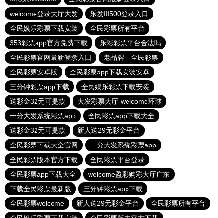
welcome登录大厅大发
乐发III500登录入口
全民娱乐彩票下载安装
全民彩票所有平台
353彩票app官方免费下载
乐彩彩票平台合法吗
全民彩票官网最新登录入口
老品牌—全民彩票
全民彩票安卓版
全民彩票app下载安装安卓
三分钟彩票app下载
全民娱乐彩票下载安装
送彩金32元可提款
大发彩票大厅-welcome环球
一分大发系统彩票app
全民彩票app下载大全
送彩金32元可提款
新人送29元彩金平台
全民彩票下载大全官网
一分大发系统彩票app
全民彩票版本官方下载
全民彩票平台登录
全民彩票app下载大全
welcome盈彩购彩大厅广东
下载全民彩票最新版
三分钟彩票app下载
全民彩票welcome
新人送29元彩金平台
全民彩票所有平台