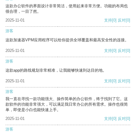
这款办公软件的界面设计非常简洁，使用起来非常方便。功能的布局也
很合理，一目了然。
2025-11-01
支持
[0]
反对
[0]
游客
这款加速器VPM应用程序可以给你提供全球覆盖和最高安全性的连接。
2025-11-01
支持
[0]
反对
[0]
游客
这款app的路线规划非常精准，让我能够快速到达目的地。
2025-11-01
支持
[0]
反对
[0]
游客
我一直在寻找一款功能强大、操作简单的办公软件，终于找到了它。这
款软件的功能非常强大，可以满足我日常办公的所有需求。操作也很简
单，即使是小白也能快速上手。
2025-11-01
支持
[0]
反对
[0]
游客