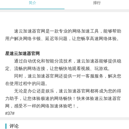
简介
排行
速云加速器官网是一款专业的网络加速工具，能够帮助
用户解决网络卡顿、延迟等问题，让您畅享高速网络体验。
星速云加速器官网
通过自动优化和智能分流技术，速云加速器能够提供稳
定、流畅的网络连接，让您畅快地观看视频、玩游戏。
同时，速云加速器官网还提供一对一客服服务，解决您
在使用过程中的问题。
无论是办公还是娱乐，速云加速器官网都将成为您的得
力助手，让您体验极速的网络畅快！快来体验速云加速器官
网，感受不一样的网络加速体验吧！。
#37#
评论