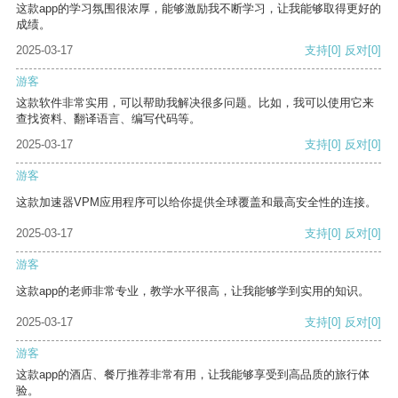
这款app的学习氛围很浓厚，能够激励我不断学习，让我能够取得更好的
成绩。
2025-03-17
支持
[0]
反对
[0]
游客
这款软件非常实用，可以帮助我解决很多问题。比如，我可以使用它来
查找资料、翻译语言、编写代码等。
2025-03-17
支持
[0]
反对
[0]
游客
这款加速器VPM应用程序可以给你提供全球覆盖和最高安全性的连接。
2025-03-17
支持
[0]
反对
[0]
游客
这款app的老师非常专业，教学水平很高，让我能够学到实用的知识。
2025-03-17
支持
[0]
反对
[0]
游客
这款app的酒店、餐厅推荐非常有用，让我能够享受到高品质的旅行体
验。