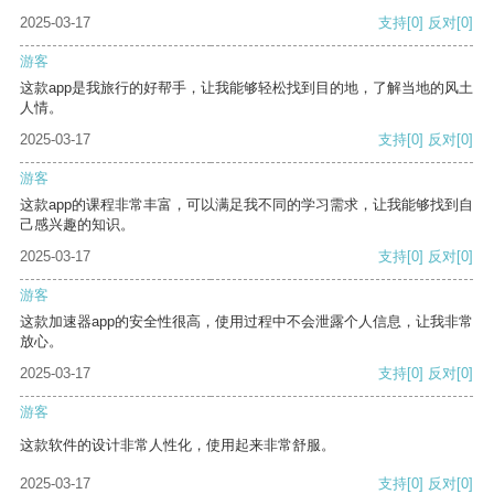
2025-03-17
支持
[0]
反对
[0]
游客
这款app是我旅行的好帮手，让我能够轻松找到目的地，了解当地的风土
人情。
2025-03-17
支持
[0]
反对
[0]
游客
这款app的课程非常丰富，可以满足我不同的学习需求，让我能够找到自
己感兴趣的知识。
2025-03-17
支持
[0]
反对
[0]
游客
这款加速器app的安全性很高，使用过程中不会泄露个人信息，让我非常
放心。
2025-03-17
支持
[0]
反对
[0]
游客
这款软件的设计非常人性化，使用起来非常舒服。
2025-03-17
支持
[0]
反对
[0]