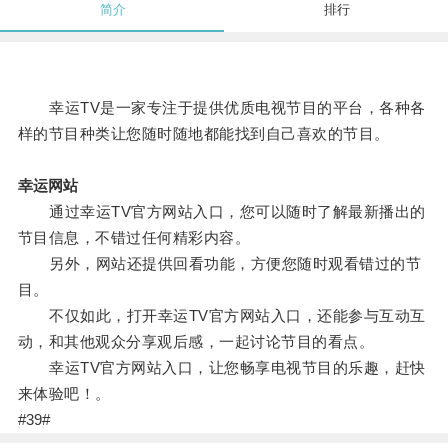
简介
排行
幸运TV是一家专注于提供优质电视节目的平台，各种各
样的节目种类让您随时随地都能找到自己喜欢的节目。
幸运网站
通过幸运TV官方网站入口，您可以随时了解最新播出的
节目信息，不错过任何精彩内容。
另外，网站还提供回看功能，方便您随时观看错过的节
目。
不仅如此，打开幸运TV官方网站入口，还能参与互动互
动，和其他观众分享观后感，一起讨论节目的看点。
幸运TV官方网站入口，让您畅享电视节目的乐趣，赶快
来体验吧！。
#39#