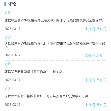
评论
游客
这款加速器VPM应用程序已经为我们带来了无限的隐私和安全性保护。
2025-03-17
支持
[0]
反对
[0]
游客
这款加速器VPM应用程序已经为我们带来了无限的隐私保护和安全性保
护。
2025-03-17
支持
[0]
反对
[0]
游客
这款软件的界面设计非常简洁，一目了然。
2025-03-17
支持
[0]
反对
[0]
游客
这款软件的社区氛围非常好，可以与其他用户交流学习心得。
2025-03-17
支持
[0]
反对
[0]