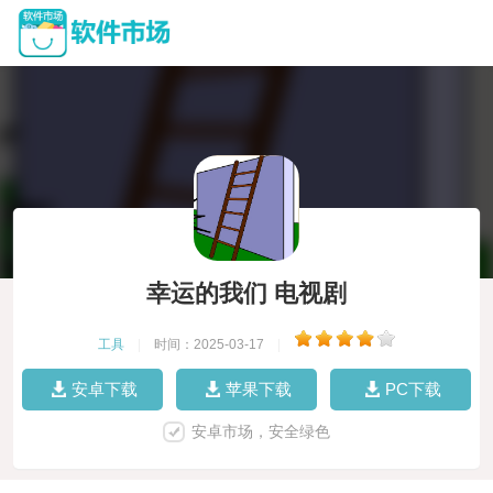
幸运的我们 电视剧
工具
|
时间：2025-03-17
|
安卓下载
苹果下载
PC下载
安卓市场，安全绿色