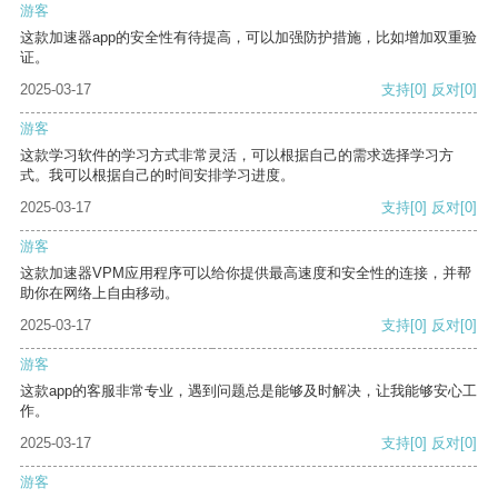
游客
这款加速器app的安全性有待提高，可以加强防护措施，比如增加双重验
证。
2025-03-17
支持
[0]
反对
[0]
游客
这款学习软件的学习方式非常灵活，可以根据自己的需求选择学习方
式。我可以根据自己的时间安排学习进度。
2025-03-17
支持
[0]
反对
[0]
游客
这款加速器VPM应用程序可以给你提供最高速度和安全性的连接，并帮
助你在网络上自由移动。
2025-03-17
支持
[0]
反对
[0]
游客
这款app的客服非常专业，遇到问题总是能够及时解决，让我能够安心工
作。
2025-03-17
支持
[0]
反对
[0]
游客