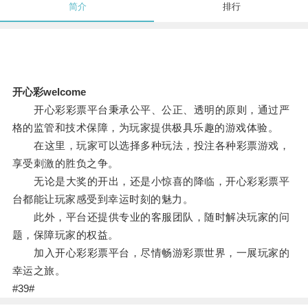
简介
排行
开心彩welcome
开心彩彩票平台秉承公平、公正、透明的原则，通过严
格的监管和技术保障，为玩家提供极具乐趣的游戏体验。
在这里，玩家可以选择多种玩法，投注各种彩票游戏，
享受刺激的胜负之争。
无论是大奖的开出，还是小惊喜的降临，开心彩彩票平
台都能让玩家感受到幸运时刻的魅力。
此外，平台还提供专业的客服团队，随时解决玩家的问
题，保障玩家的权益。
加入开心彩彩票平台，尽情畅游彩票世界，一展玩家的
幸运之旅。
#39#