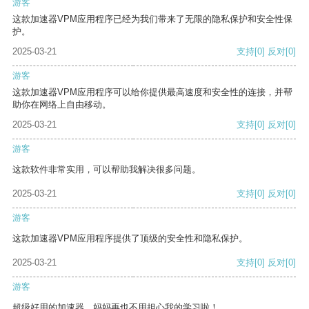
游客
这款加速器VPM应用程序已经为我们带来了无限的隐私保护和安全性保
护。
2025-03-21
支持
[0]
反对
[0]
游客
这款加速器VPM应用程序可以给你提供最高速度和安全性的连接，并帮
助你在网络上自由移动。
2025-03-21
支持
[0]
反对
[0]
游客
这款软件非常实用，可以帮助我解决很多问题。
2025-03-21
支持
[0]
反对
[0]
游客
这款加速器VPM应用程序提供了顶级的安全性和隐私保护。
2025-03-21
支持
[0]
反对
[0]
游客
超级好用的加速器，妈妈再也不用担心我的学习啦！