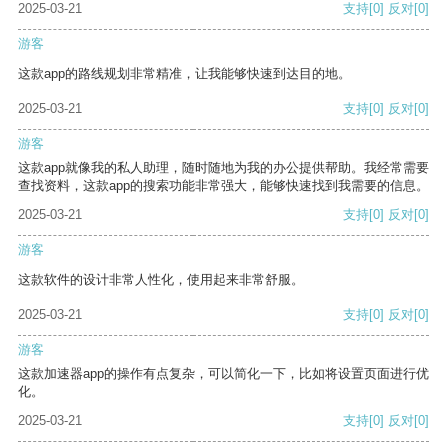
2025-03-21
支持
[0]
反对
[0]
游客
这款app的路线规划非常精准，让我能够快速到达目的地。
2025-03-21
支持
[0]
反对
[0]
游客
这款app就像我的私人助理，随时随地为我的办公提供帮助。我经常需要
查找资料，这款app的搜索功能非常强大，能够快速找到我需要的信息。
2025-03-21
支持
[0]
反对
[0]
游客
这款软件的设计非常人性化，使用起来非常舒服。
2025-03-21
支持
[0]
反对
[0]
游客
这款加速器app的操作有点复杂，可以简化一下，比如将设置页面进行优
化。
2025-03-21
支持
[0]
反对
[0]