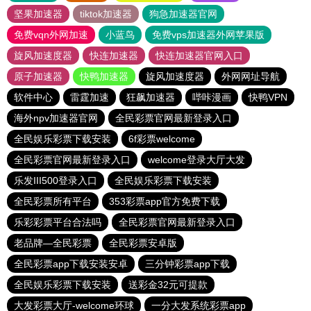
坚果加速器
tiktok加速器
狗急加速器官网
免费vqn外网加速
小蓝鸟
免费vps加速器外网苹果版
旋风加速度器
快连加速器
快连加速器官网入口
原子加速器
快鸭加速器
旋风加速度器
外网网址导航
软件中心
雷霆加速
狂飙加速器
哔咔漫画
快鸭VPN
海外npv加速器官网
全民彩票官网最新登录入口
全民娱乐彩票下载安装
6f彩票welcome
全民彩票官网最新登录入口
welcome登录大厅大发
乐发III500登录入口
全民娱乐彩票下载安装
全民彩票所有平台
353彩票app官方免费下载
乐彩彩票平台合法吗
全民彩票官网最新登录入口
老品牌—全民彩票
全民彩票安卓版
全民彩票app下载安装安卓
三分钟彩票app下载
全民娱乐彩票下载安装
送彩金32元可提款
大发彩票大厅-welcome环球
一分大发系统彩票app