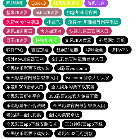
网站地图
QuickQ
旋风加速度器
旋风加速
坚果加速器
tiktok加速器
狗急加速器官网
免费vqn外网加速
小蓝鸟
免费vps加速器外网苹果版
旋风加速度器
快连加速器
快连加速器官网入口
原子加速器
快鸭加速器
旋风加速度器
外网网址导航
软件中心
雷霆加速
狂飙加速器
哔咔漫画
快鸭VPN
海外npv加速器官网
全民彩票官网最新登录入口
全民娱乐彩票下载安装
6f彩票welcome
全民彩票官网最新登录入口
welcome登录大厅大发
乐发III500登录入口
全民娱乐彩票下载安装
全民彩票所有平台
353彩票app官方免费下载
乐彩彩票平台合法吗
全民彩票官网最新登录入口
老品牌—全民彩票
全民彩票安卓版
全民彩票app下载安装安卓
三分钟彩票app下载
全民娱乐彩票下载安装
送彩金32元可提款