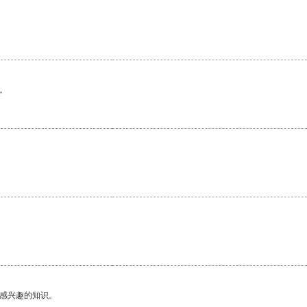
。
己感兴趣的知识。