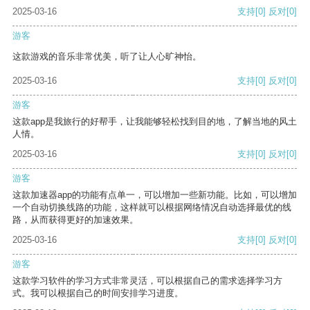
2025-03-16
支持
[0]
反对
[0]
游客
这款游戏的音乐非常优美，听了让人心旷神怡。
2025-03-16
支持
[0]
反对
[0]
游客
这款app是我旅行的好帮手，让我能够轻松找到目的地，了解当地的风土
人情。
2025-03-16
支持
[0]
反对
[0]
游客
这款加速器app的功能有点单一，可以增加一些新功能。比如，可以增加
一个自动切换线路的功能，这样就可以根据网络情况自动选择最优的线
路，从而获得更好的加速效果。
2025-03-16
支持
[0]
反对
[0]
游客
这款学习软件的学习方式非常灵活，可以根据自己的需求选择学习方
式。我可以根据自己的时间安排学习进度。