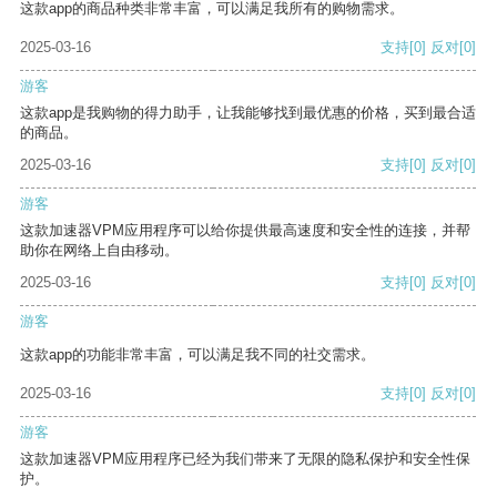
这款app的商品种类非常丰富，可以满足我所有的购物需求。
2025-03-16
支持
[0]
反对
[0]
游客
这款app是我购物的得力助手，让我能够找到最优惠的价格，买到最合适
的商品。
2025-03-16
支持
[0]
反对
[0]
游客
这款加速器VPM应用程序可以给你提供最高速度和安全性的连接，并帮
助你在网络上自由移动。
2025-03-16
支持
[0]
反对
[0]
游客
这款app的功能非常丰富，可以满足我不同的社交需求。
2025-03-16
支持
[0]
反对
[0]
游客
这款加速器VPM应用程序已经为我们带来了无限的隐私保护和安全性保
护。