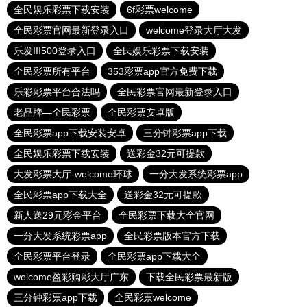
全民娱乐彩票下载安装
6f彩票welcome
全民彩票官网最新登录入口
welcome登录大厅大发
乐发III500登录入口
全民娱乐彩票下载安装
全民彩票所有平台
353彩票app官方免费下载
乐彩彩票平台合法吗
全民彩票官网最新登录入口
老品牌—全民彩票
全民彩票安卓版
全民彩票app下载安装安卓
三分钟彩票app下载
全民娱乐彩票下载安装
送彩金32元可提款
大发彩票大厅-welcome环球
一分大发系统彩票app
全民彩票app下载大全
送彩金32元可提款
新人送29元彩金平台
全民彩票下载大全官网
一分大发系统彩票app
全民彩票版本官方下载
全民彩票平台登录
全民彩票app下载大全
welcome盈彩购彩大厅广东
下载全民彩票最新版
三分钟彩票app下载
全民彩票welcome