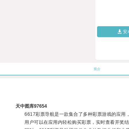
安
简介
天中图库97654
6617彩票导航是一款集合了多种彩票游戏的应用，
用户可以在应用内轻松购买彩票，实时查看开奖结