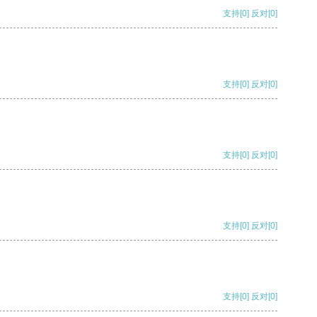
支持
[0]
反对
[0]
支持
[0]
反对
[0]
支持
[0]
反对
[0]
支持
[0]
反对
[0]
支持
[0]
反对
[0]