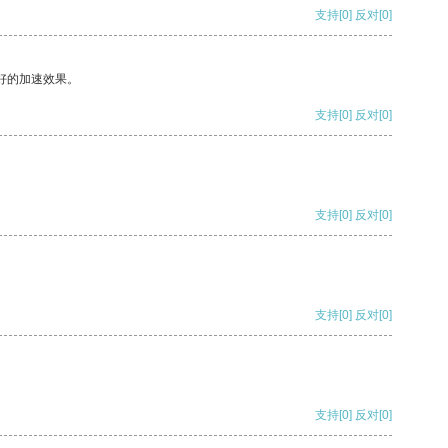
支持
[0]
反对
[0]
好的加速效果。
支持
[0]
反对
[0]
支持
[0]
反对
[0]
支持
[0]
反对
[0]
支持
[0]
反对
[0]