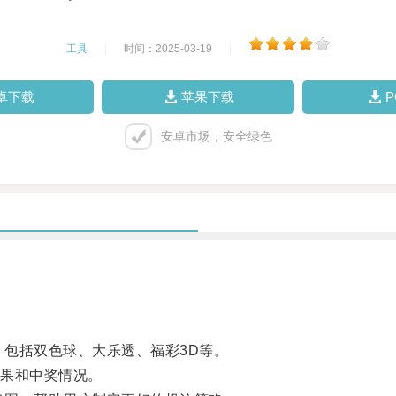
工具
|
时间：2025-03-19
|
卓下载
苹果下载
安卓市场，安全绿色
包括双色球、大乐透、福彩3D等。
果和中奖情况。