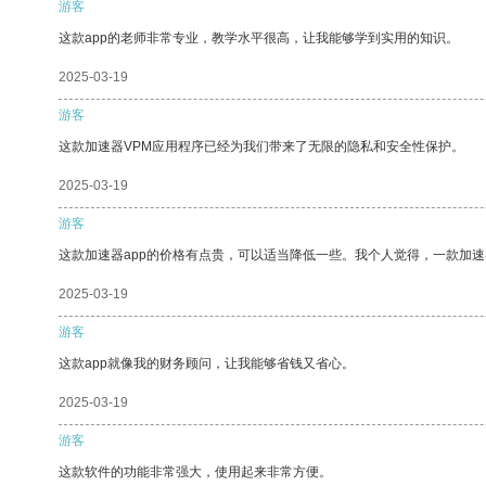
游客
这款app的老师非常专业，教学水平很高，让我能够学到实用的知识。
2025-03-19
游客
这款加速器VPM应用程序已经为我们带来了无限的隐私和安全性保护。
2025-03-19
游客
这款加速器app的价格有点贵，可以适当降低一些。我个人觉得，一款加速
2025-03-19
游客
这款app就像我的财务顾问，让我能够省钱又省心。
2025-03-19
游客
这款软件的功能非常强大，使用起来非常方便。