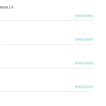
能快速上手。
支持
[0]
反对
[0]
支持
[0]
反对
[0]
支持
[0]
反对
[0]
支持
[0]
反对
[0]