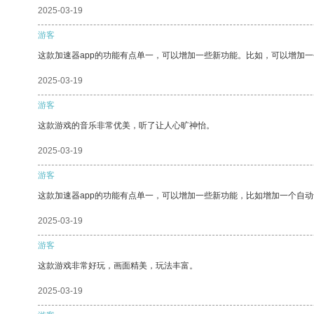
2025-03-19
游客
这款加速器app的功能有点单一，可以增加一些新功能。比如，可以增加
2025-03-19
游客
这款游戏的音乐非常优美，听了让人心旷神怡。
2025-03-19
游客
这款加速器app的功能有点单一，可以增加一些新功能，比如增加一个自
2025-03-19
游客
这款游戏非常好玩，画面精美，玩法丰富。
2025-03-19