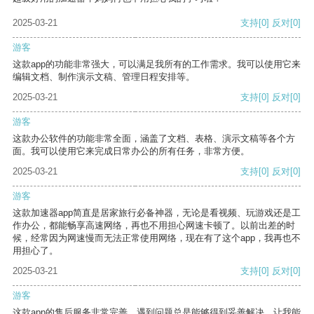
2025-03-21
支持
[0]
反对
[0]
游客
这款app的功能非常强大，可以满足我所有的工作需求。我可以使用它来
编辑文档、制作演示文稿、管理日程安排等。
2025-03-21
支持
[0]
反对
[0]
游客
这款办公软件的功能非常全面，涵盖了文档、表格、演示文稿等各个方
面。我可以使用它来完成日常办公的所有任务，非常方便。
2025-03-21
支持
[0]
反对
[0]
游客
这款加速器app简直是居家旅行必备神器，无论是看视频、玩游戏还是工
作办公，都能畅享高速网络，再也不用担心网速卡顿了。以前出差的时
候，经常因为网速慢而无法正常使用网络，现在有了这个app，我再也不
用担心了。
2025-03-21
支持
[0]
反对
[0]
游客
这款app的售后服务非常完善，遇到问题总是能够得到妥善解决，让我能