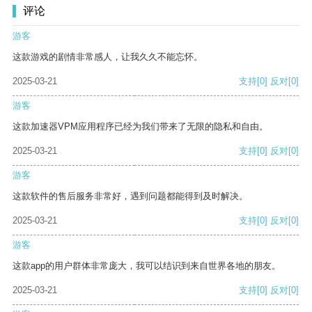
评论
游客
这款游戏的剧情非常感人，让我久久不能忘怀。
2025-03-21
支持
[0]
反对
[0]
游客
这款加速器VPM应用程序已经为我们带来了无限的隐私和自由。
2025-03-21
支持
[0]
反对
[0]
游客
这款软件的售后服务非常好，遇到问题都能得到及时解决。
2025-03-21
支持
[0]
反对
[0]
游客
这款app的用户群体非常庞大，我可以结识到来自世界各地的朋友。
2025-03-21
支持
[0]
反对
[0]