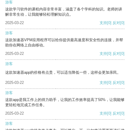
游客
这款学习软件的课程内容非常丰富，涵盖了各个学科的知识。老师的讲
解非常生动，让我能够轻松理解知识点。
2025-03-22
支持
[0]
反对
[0]
游客
这款加速器VPM应用程序可以给你提供最高速度和安全性的连接，并帮
助你在网络上自由移动。
2025-03-22
支持
[0]
反对
[0]
游客
这款加速器app的价格有点贵，可以适当降低一些，这样会更加亲民。
2025-03-22
支持
[0]
反对
[0]
游客
这款app是我工作上的得力助手，让我的工作效率提高了50%，让我能够
更轻松地完成工作任务。
2025-03-22
支持
[0]
反对
[0]
游客