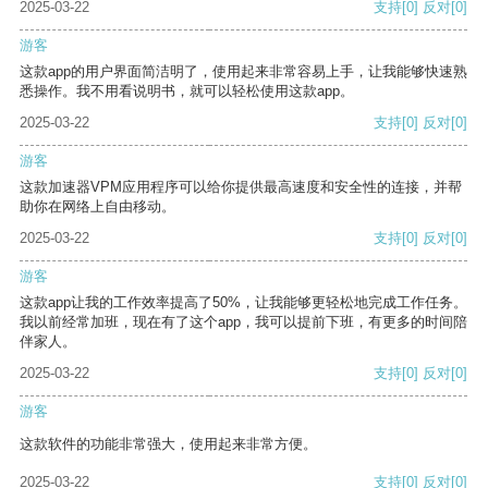
2025-03-22
支持
[0]
反对
[0]
游客
这款app的用户界面简洁明了，使用起来非常容易上手，让我能够快速熟
悉操作。我不用看说明书，就可以轻松使用这款app。
2025-03-22
支持
[0]
反对
[0]
游客
这款加速器VPM应用程序可以给你提供最高速度和安全性的连接，并帮
助你在网络上自由移动。
2025-03-22
支持
[0]
反对
[0]
游客
这款app让我的工作效率提高了50%，让我能够更轻松地完成工作任务。
我以前经常加班，现在有了这个app，我可以提前下班，有更多的时间陪
伴家人。
2025-03-22
支持
[0]
反对
[0]
游客
这款软件的功能非常强大，使用起来非常方便。
2025-03-22
支持
[0]
反对
[0]