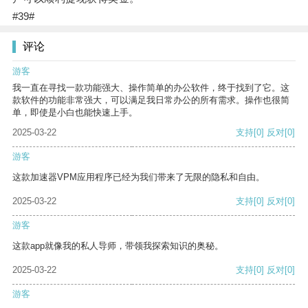
#39#
评论
游客
我一直在寻找一款功能强大、操作简单的办公软件，终于找到了它。这
款软件的功能非常强大，可以满足我日常办公的所有需求。操作也很简
单，即使是小白也能快速上手。
2025-03-22
支持
[0]
反对
[0]
游客
这款加速器VPM应用程序已经为我们带来了无限的隐私和自由。
2025-03-22
支持
[0]
反对
[0]
游客
这款app就像我的私人导师，带领我探索知识的奥秘。
2025-03-22
支持
[0]
反对
[0]
游客