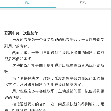
简介
排行
彩票中奖一次性兑付
乐发彩票作为一个备受欢迎的彩票平台，一直以来都受
到用户的青睐。
然而，最近一些用户却遇到了提现不出来的问题，造成
很多不便和困扰。
这种情况可能是由于提现通道出现故障或者系统问题所
致。
为了尽快解决这一难题，乐发彩票平台方面应该加强技
术支持，及时修复问题并为用户提供解决方案。
用户也应该多与客服联系，主动反馈问题，以便得到更
好的帮助。
相信通过双方的合作，这一问题很快就能得到解决，用
户可以顺利提现获得奖金。