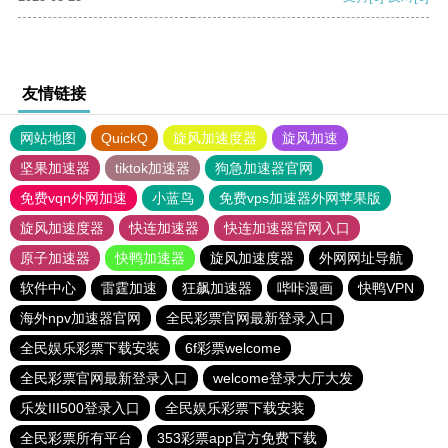
友情链接
网站地图
QuickQ
旋风加速度器
旋风加速
坚果加速器
tiktok加速器
狗急加速器官网
免费vqn外网加速
小蓝鸟
免费vps加速器外网苹果版
旋风加速度器
快连加速器
快连加速器官网入口
原子加速器
快鸭加速器
旋风加速度器
外网网址导航
软件中心
雷霆加速
狂飙加速器
哔咔漫画
快鸭VPN
海外npv加速器官网
全民彩票官网最新登录入口
全民娱乐彩票下载安装
6f彩票welcome
全民彩票官网最新登录入口
welcome登录大厅大发
乐发III500登录入口
全民娱乐彩票下载安装
全民彩票所有平台
353彩票app官方免费下载