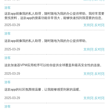
游客
这款app就像我的私人助理，随时随地为我的办公提供帮助。我经常需要
查找资料，这款app的搜索功能非常强大，能够快速找到我需要的信息。
2025-03-29
支持
[0]
反对
[0]
游客
这款app就像我的私人助理，随时随地为我的办公提供帮助。
2025-03-29
支持
[0]
反对
[0]
游客
这款加速器VPM应用程序可以给你提供全球覆盖和最高安全性的连接。
2025-03-29
支持
[0]
反对
[0]
游客
这款app的社区氛围很温馨，让我能够感受到家的温暖。
2025-03-29
支持
[0]
反对
[0]
游客