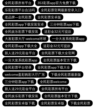
全民彩票所有平台
353彩票app官方免费下载
乐彩彩票平台合法吗
全民彩票官网最新登录入口
老品牌—全民彩票
全民彩票安卓版
全民彩票app下载安装安卓
三分钟彩票app下载
全民娱乐彩票下载安装
送彩金32元可提款
大发彩票大厅-welcome环球
一分大发系统彩票app
全民彩票app下载大全
送彩金32元可提款
新人送29元彩金平台
全民彩票下载大全官网
一分大发系统彩票app
全民彩票版本官方下载
全民彩票平台登录
全民彩票app下载大全
welcome盈彩购彩大厅广东
下载全民彩票最新版
三分钟彩票app下载
全民彩票welcome
新人送29元彩金平台
全民彩票所有平台
全民娱乐彩票下载安装
全民彩票版本官方下载
全民彩票安卓版下载
全民彩票安卓版
下载全民彩票