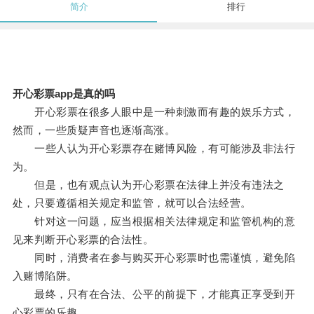
简介
排行
开心彩票app是真的吗
开心彩票在很多人眼中是一种刺激而有趣的娱乐方式，
然而，一些质疑声音也逐渐高涨。
一些人认为开心彩票存在赌博风险，有可能涉及非法行
为。
但是，也有观点认为开心彩票在法律上并没有违法之
处，只要遵循相关规定和监管，就可以合法经营。
针对这一问题，应当根据相关法律规定和监管机构的意
见来判断开心彩票的合法性。
同时，消费者在参与购买开心彩票时也需谨慎，避免陷
入赌博陷阱。
最终，只有在合法、公平的前提下，才能真正享受到开
心彩票的乐趣。