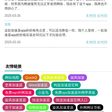
候，经常因为网速慢而无法正常使用网络，现在有了这个app，我再也不
用担心了。
2025-03-26
支持
[0]
反对
[0]
游客
这款加速器app的价格有点贵，可以适当降低一些。我个人觉得，一款加
速器app的价格应该在50元以下才比较合理。
2025-03-26
支持
[0]
反对
[0]
友情链接
网站地图
QuickQ
旋风加速度器
旋风加速
坚果加速器
tiktok加速器
狗急加速器官网
免费vqn外网加速
小蓝鸟
免费vps加速器外网苹果版
旋风加速度器
快连加速器
快连加速器官网入口
原子加速器
快鸭加速器
旋风加速度器
外网网址导航