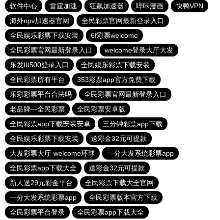
软件中心
雷霆加速
狂飙加速器
哔咔漫画
快鸭VPN
海外npv加速器官网
全民彩票官网最新登录入口
全民娱乐彩票下载安装
6f彩票welcome
全民彩票官网最新登录入口
welcome登录大厅大发
乐发III500登录入口
全民娱乐彩票下载安装
全民彩票所有平台
353彩票app官方免费下载
乐彩彩票平台合法吗
全民彩票官网最新登录入口
老品牌—全民彩票
全民彩票安卓版
全民彩票app下载安装安卓
三分钟彩票app下载
全民娱乐彩票下载安装
送彩金32元可提款
大发彩票大厅-welcome环球
一分大发系统彩票app
全民彩票app下载大全
送彩金32元可提款
新人送29元彩金平台
全民彩票下载大全官网
一分大发系统彩票app
全民彩票版本官方下载
全民彩票平台登录
全民彩票app下载大全