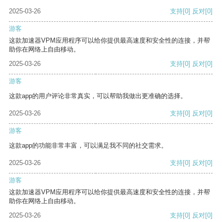
2025-03-26
支持
[0]
反对
[0]
游客
这款加速器VPM应用程序可以给你提供最高速度和安全性的连接，并帮
助你在网络上自由移动。
2025-03-26
支持
[0]
反对
[0]
游客
这款app的用户评论非常真实，可以帮助我做出更准确的选择。
2025-03-26
支持
[0]
反对
[0]
游客
这款app的功能非常丰富，可以满足我不同的社交需求。
2025-03-26
支持
[0]
反对
[0]
游客
这款加速器VPM应用程序可以给你提供最高速度和安全性的连接，并帮
助你在网络上自由移动。
2025-03-26
支持
[0]
反对
[0]