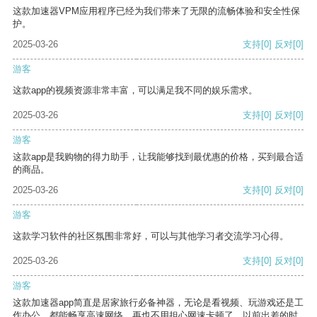
这款加速器VPM应用程序已经为我们带来了无限的流畅体验和安全性保
护。
2025-03-26
支持
[0]
反对
[0]
游客
这款app的视频资源非常丰富，可以满足我不同的娱乐需求。
2025-03-26
支持
[0]
反对
[0]
游客
这款app是我购物的得力助手，让我能够找到最优惠的价格，买到最合适
的商品。
2025-03-26
支持
[0]
反对
[0]
游客
这款学习软件的社区氛围非常好，可以与其他学习者交流学习心得。
2025-03-26
支持
[0]
反对
[0]
游客
这款加速器app简直是居家旅行必备神器，无论是看视频、玩游戏还是工
作办公，都能畅享高速网络，再也不用担心网速卡顿了。以前出差的时