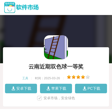
云南近期双色球一等奖
工具
|
时间：2025-03-26
|
安卓下载
苹果下载
PC下载
安卓市场，安全绿色