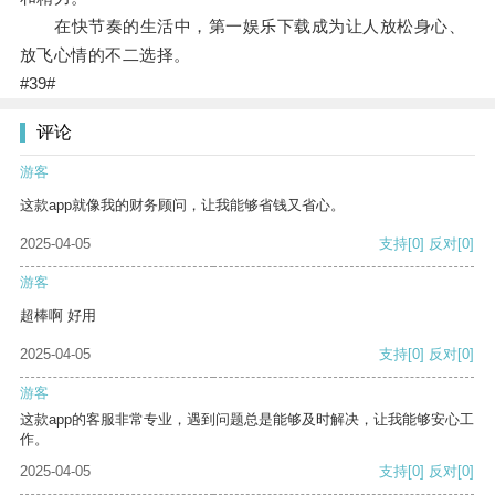
在快节奏的生活中，第一娱乐下载成为让人放松身心、
放飞心情的不二选择。
#39#
评论
游客
这款app就像我的财务顾问，让我能够省钱又省心。
2025-04-05
支持
[0]
反对
[0]
游客
超棒啊 好用
2025-04-05
支持
[0]
反对
[0]
游客
这款app的客服非常专业，遇到问题总是能够及时解决，让我能够安心工
作。
2025-04-05
支持
[0]
反对
[0]