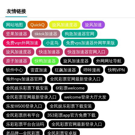
友情链接
网站地图
QuickQ
旋风加速度器
旋风加速
坚果加速器
tiktok加速器
狗急加速器官网
免费vqn外网加速
小蓝鸟
免费vps加速器外网苹果版
旋风加速度器
快连加速器
快连加速器官网入口
原子加速器
快鸭加速器
旋风加速度器
外网网址导航
软件中心
雷霆加速
狂飙加速器
哔咔漫画
快鸭VPN
海外npv加速器官网
全民彩票官网最新登录入口
全民娱乐彩票下载安装
6f彩票welcome
全民彩票官网最新登录入口
welcome登录大厅大发
乐发III500登录入口
全民娱乐彩票下载安装
全民彩票所有平台
353彩票app官方免费下载
乐彩彩票平台合法吗
全民彩票官网最新登录入口
老品牌—全民彩票
全民彩票安卓版