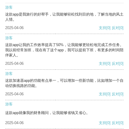
游客
这款app是我旅行的好帮手，让我能够轻松找到目的地，了解当地的风土
人情。
2025-04-06
支持
[0]
反对
[0]
游客
这款app让我的工作效率提高了50%，让我能够更轻松地完成工作任务。
我以前经常加班，现在有了这个app，我可以提前下班，有更多的时间陪
伴家人。
2025-04-06
支持
[0]
反对
[0]
游客
这款加速器app的功能有点单一，可以增加一些新功能，比如增加一个自
动切换线路的功能。
2025-04-06
支持
[0]
反对
[0]
游客
这款app就像我的财务顾问，让我能够省钱又省心。
2025-04-06
支持
[0]
反对
[0]