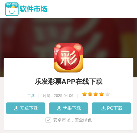
乐发彩票APP在线下载
工具
|
时间：2025-04-06
|
安卓下载
苹果下载
PC下载
安卓市场，安全绿色