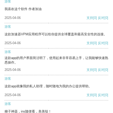
游客
我喜欢这个软件 作者加油
2025-04-06
支持
[0]
反对
[0]
游客
这款加速器VPM应用程序可以给你提供全球覆盖和最高安全性的连接。
2025-04-06
支持
[0]
反对
[0]
游客
这款app的用户界面简洁明了，使用起来非常容易上手，让我能够快速熟
悉操作。
2025-04-06
支持
[0]
反对
[0]
游客
这款app就像我的私人助理，随时随地为我的办公提供帮助。
2025-04-06
支持
[0]
反对
[0]
游客
梯子神器，ins随便看，美美哒！