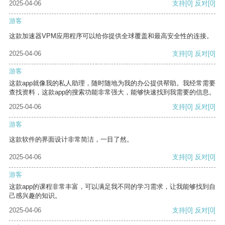
2025-04-06
支持
[0]
反对
[0]
游客
这款加速器VPM应用程序可以给你提供全球覆盖和最高安全性的连接。
2025-04-06
支持
[0]
反对
[0]
游客
这款app就像我的私人助理，随时随地为我的办公提供帮助。我经常需要
查找资料，这款app的搜索功能非常强大，能够快速找到我需要的信息。
2025-04-06
支持
[0]
反对
[0]
游客
这款软件的界面设计非常简洁，一目了然。
2025-04-06
支持
[0]
反对
[0]
游客
这款app的课程非常丰富，可以满足我不同的学习需求，让我能够找到自
己感兴趣的知识。
2025-04-06
支持
[0]
反对
[0]