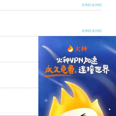
支持
[0]
反对
[0]
支持
[0]
反对
[0]
支持
[0]
反对
[0]
支持
[0]
反对
[0]