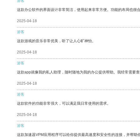
游客
这款办公软件的界面设计非常简洁，使用起来非常方便。功能的布局也很
2025-04-18
游客
这款游戏的音乐非常优美，听了让人心旷神怡。
2025-04-18
游客
这款app就像我的私人助理，随时随地为我的办公提供帮助。我经常需要查
2025-04-18
游客
这款软件的功能非常强大，可以满足我日常使用的需求。
2025-04-18
游客
这款加速器VPM应用程序可以给你提供最高速度和安全性的连接，并帮助