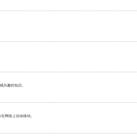
己感兴趣的知识。
你在网络上自由移动。