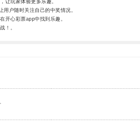
，让玩家体验更多乐趣。
让用户随时关注自己的中奖情况。
开心彩票app中找到乐趣。
战！。
。