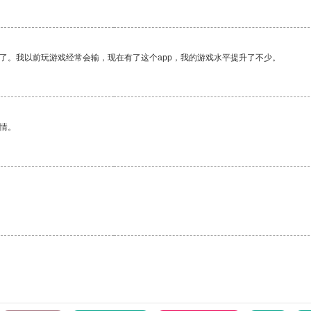
了。我以前玩游戏经常会输，现在有了这个app，我的游戏水平提升了不少。
情。