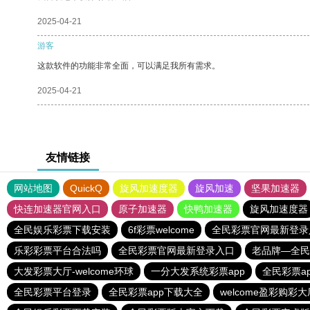
2025-04-21
游客
这款软件的功能非常全面，可以满足我所有需求。
2025-04-21
友情链接
网站地图
QuickQ
旋风加速度器
旋风加速
坚果加速器
快连加速器官网入口
原子加速器
快鸭加速器
旋风加速度器
全民娱乐彩票下载安装
6f彩票welcome
全民彩票官网最新登录
乐彩彩票平台合法吗
全民彩票官网最新登录入口
老品牌—全民
大发彩票大厅-welcome环球
一分大发系统彩票app
全民彩票a
全民彩票平台登录
全民彩票app下载大全
welcome盈彩购彩