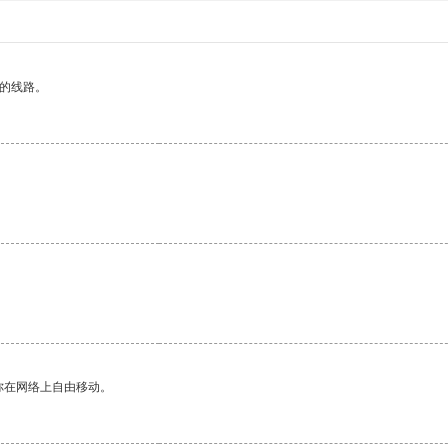
区的线路。
你在网络上自由移动。