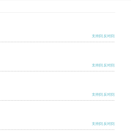
支持
[0]
反对
[0]
支持
[0]
反对
[0]
支持
[0]
反对
[0]
支持
[0]
反对
[0]