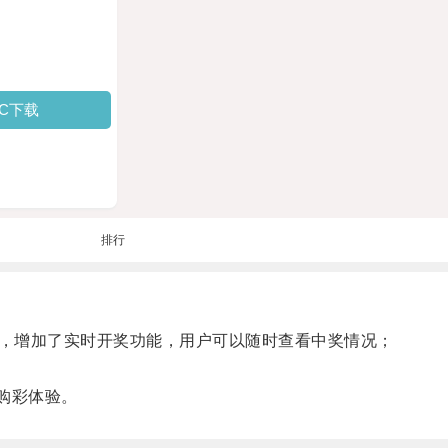
PC下载
排行
，增加了实时开奖功能，用户可以随时查看中奖情况；
购彩体验。