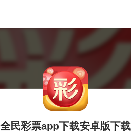
全民彩票app下载安卓版下载