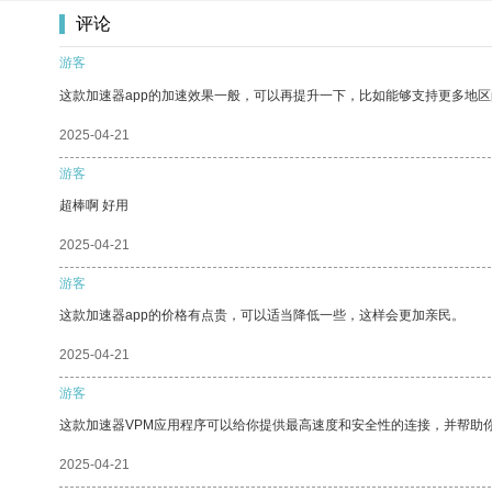
评论
游客
这款加速器app的加速效果一般，可以再提升一下，比如能够支持更多地
2025-04-21
游客
超棒啊 好用
2025-04-21
游客
这款加速器app的价格有点贵，可以适当降低一些，这样会更加亲民。
2025-04-21
游客
这款加速器VPM应用程序可以给你提供最高速度和安全性的连接，并帮助
2025-04-21