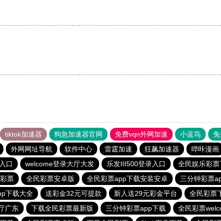
tiktok加速器
狗急加速器官网
免费vqn外网加速
小蓝鸟
免
外网网址导航
软件中心
雷霆加速
狂飙加速器
哔咔漫画
入口
welcome登录大厅大发
乐发III500登录入口
全民娱乐彩票
彩票
全民彩票安卓版
全民彩票app下载安装安卓
三分钟彩票a
pp下载大全
送彩金32元可提款
新人送29元彩金平台
全民彩票
大厅广东
下载全民彩票最新版
三分钟彩票app下载
全民彩票welc