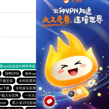
支持
[0]
反对
[0]
支持
[0]
反对
[0]
费vps加速器外网苹果版
旋风加速度器
快连加速器
快鸭VPN
海外npv加速器官网
全民彩票官网最新登录入口
下载安装
全民彩票所有平台
353彩票app官方免费下载
pp下载
全民娱乐彩票下载安装
送彩金32元可提款
下载大全官网
一分大发系统彩票app
全民彩票版本官方下载
ome
新人送29元彩金平台
全民彩票所有平台