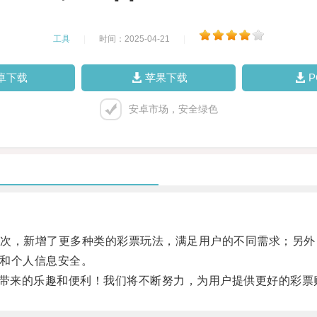
工具
|
时间：2025-04-21
|
卓下载
苹果下载
安卓市场，安全绿色
，新增了更多种类的彩票玩法，满足用户的不同需求；另外
金和个人信息安全。
带来的乐趣和便利！我们将不断努力，为用户提供更好的彩票