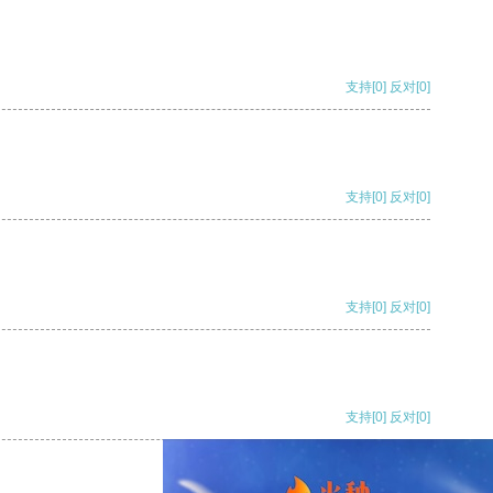
支持
[0]
反对
[0]
支持
[0]
反对
[0]
支持
[0]
反对
[0]
支持
[0]
反对
[0]