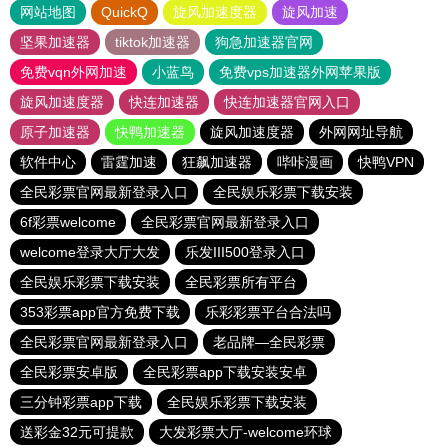
网站地图
QuickQ
旋风加速度器
旋风加速
坚果加速器
tiktok加速器
狗急加速器官网
免费vqn外网加速
小蓝鸟
免费vps加速器外网苹果版
旋风加速度器
快连加速器
快连加速器官网入口
原子加速器
快鸭加速器
旋风加速度器
外网网址导航
软件中心
雷霆加速
狂飙加速器
哔咔漫画
快鸭VPN
全民彩票官网最新登录入口
全民娱乐彩票下载安装
6f彩票welcome
全民彩票官网最新登录入口
welcome登录大厅大发
乐发III500登录入口
全民娱乐彩票下载安装
全民彩票所有平台
353彩票app官方免费下载
乐彩彩票平台合法吗
全民彩票官网最新登录入口
老品牌—全民彩票
全民彩票安卓版
全民彩票app下载安装安卓
三分钟彩票app下载
全民娱乐彩票下载安装
送彩金32元可提款
大发彩票大厅-welcome环球