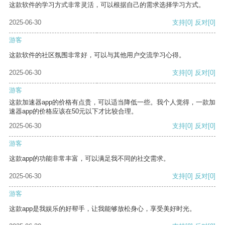
这款软件的学习方式非常灵活，可以根据自己的需求选择学习方式。
2025-06-30
支持
[0]
反对
[0]
游客
这款软件的社区氛围非常好，可以与其他用户交流学习心得。
2025-06-30
支持
[0]
反对
[0]
游客
这款加速器app的价格有点贵，可以适当降低一些。我个人觉得，一款加
速器app的价格应该在50元以下才比较合理。
2025-06-30
支持
[0]
反对
[0]
游客
这款app的功能非常丰富，可以满足我不同的社交需求。
2025-06-30
支持
[0]
反对
[0]
游客
这款app是我娱乐的好帮手，让我能够放松身心，享受美好时光。