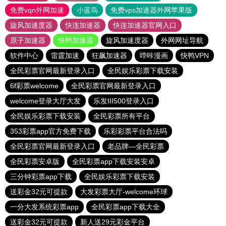
免费vqn外网加速
小蓝鸟
免费vps加速器外网苹果版
旋风加速度器
快连加速器
快连加速器官网入口
原子加速器
快鸭加速器
旋风加速度器
外网网址导航
软件中心
雷霆加速
狂飙加速器
哔咔漫画
快鸭VPN
全民彩票官网最新登录入口
全民娱乐彩票下载安装
6f彩票welcome
全民彩票官网最新登录入口
welcome登录大厅大发
乐发III500登录入口
全民娱乐彩票下载安装
全民彩票所有平台
353彩票app官方免费下载
乐彩彩票平台合法吗
全民彩票官网最新登录入口
老品牌—全民彩票
全民彩票安卓版
全民彩票app下载安装安卓
三分钟彩票app下载
全民娱乐彩票下载安装
送彩金32元可提款
大发彩票大厅-welcome环球
一分大发系统彩票app
全民彩票app下载大全
送彩金32元可提款
新人送29元彩金平台