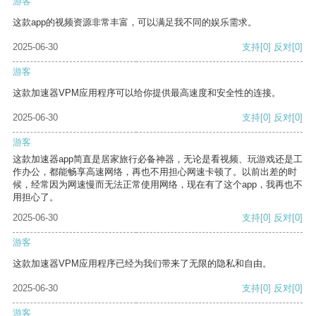
游客
这款app的视频资源非常丰富，可以满足我不同的娱乐需求。
2025-06-30
支持
[0]
反对
[0]
游客
这款加速器VPM应用程序可以给你提供最高速度和安全性的连接。
2025-06-30
支持
[0]
反对
[0]
游客
这款加速器app简直是居家旅行必备神器，无论是看视频、玩游戏还是工
作办公，都能畅享高速网络，再也不用担心网速卡顿了。以前出差的时
候，经常因为网速慢而无法正常使用网络，现在有了这个app，我再也不
用担心了。
2025-06-30
支持
[0]
反对
[0]
游客
这款加速器VPM应用程序已经为我们带来了无限的隐私和自由。
2025-06-30
支持
[0]
反对
[0]
游客