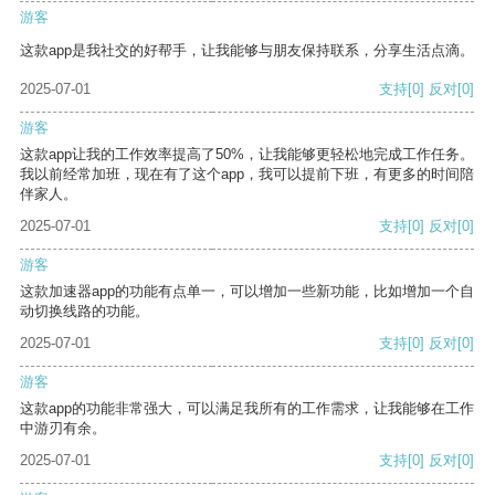
游客
这款app是我社交的好帮手，让我能够与朋友保持联系，分享生活点滴。
2025-07-01
支持
[0]
反对
[0]
游客
这款app让我的工作效率提高了50%，让我能够更轻松地完成工作任务。
我以前经常加班，现在有了这个app，我可以提前下班，有更多的时间陪
伴家人。
2025-07-01
支持
[0]
反对
[0]
游客
这款加速器app的功能有点单一，可以增加一些新功能，比如增加一个自
动切换线路的功能。
2025-07-01
支持
[0]
反对
[0]
游客
这款app的功能非常强大，可以满足我所有的工作需求，让我能够在工作
中游刃有余。
2025-07-01
支持
[0]
反对
[0]