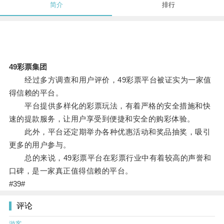
简介
排行
49彩票集团
经过多方调查和用户评价，49彩票平台被证实为一家值
得信赖的平台。
平台提供多样化的彩票玩法，有着严格的安全措施和快
速的提款服务，让用户享受到便捷和安全的购彩体验。
此外，平台还定期举办各种优惠活动和奖品抽奖，吸引
更多的用户参与。
总的来说，49彩票平台在彩票行业中有着较高的声誉和
口碑，是一家真正值得信赖的平台。
#39#
评论
游客