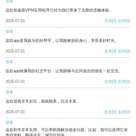
游客
这款加速器VPM应用程序已经为我们带来了无限的流畅体验。
2025-07-01
支持
[0]
反对
[0]
游客
这款app是我娱乐的好帮手，让我能够放松身心，享受美好时光。
2025-07-01
支持
[0]
反对
[0]
游客
这款app就像我的社交平台，让我能够与志同道合的朋友一起交流。
2025-07-01
支持
[0]
反对
[0]
游客
这款游戏非常好玩，画面精美，玩法丰富。
2025-07-01
支持
[0]
反对
[0]
游客
这款软件非常实用，可以帮助我解决很多问题。比如，我可以使用它来
查找资料、翻译语言、编写代码等。