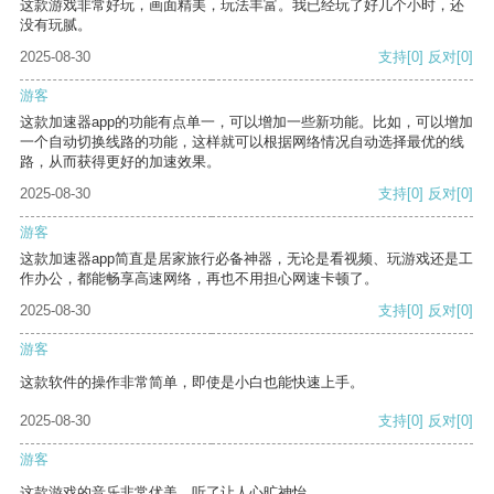
这款游戏非常好玩，画面精美，玩法丰富。我已经玩了好几个小时，还
没有玩腻。
2025-08-30
支持
[0]
反对
[0]
游客
这款加速器app的功能有点单一，可以增加一些新功能。比如，可以增加
一个自动切换线路的功能，这样就可以根据网络情况自动选择最优的线
路，从而获得更好的加速效果。
2025-08-30
支持
[0]
反对
[0]
游客
这款加速器app简直是居家旅行必备神器，无论是看视频、玩游戏还是工
作办公，都能畅享高速网络，再也不用担心网速卡顿了。
2025-08-30
支持
[0]
反对
[0]
游客
这款软件的操作非常简单，即使是小白也能快速上手。
2025-08-30
支持
[0]
反对
[0]
游客
这款游戏的音乐非常优美，听了让人心旷神怡。