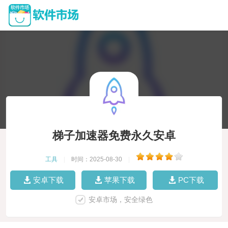
梯子加速器免费永久安卓
工具
|
时间：2025-08-30
|
安卓下载
苹果下载
PC下载
安卓市场，安全绿色