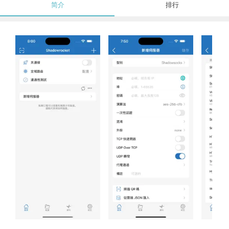
简介
排行