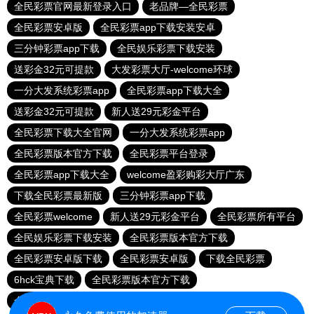
全民彩票官网最新登录入口
老品牌—全民彩票
全民彩票安卓版
全民彩票app下载安装安卓
三分钟彩票app下载
全民娱乐彩票下载安装
送彩金32元可提款
大发彩票大厅-welcome环球
一分大发系统彩票app
全民彩票app下载大全
送彩金32元可提款
新人送29元彩金平台
全民彩票下载大全官网
一分大发系统彩票app
全民彩票版本官方下载
全民彩票平台登录
全民彩票app下载大全
welcome盈彩购彩大厅广东
下载全民彩票最新版
三分钟彩票app下载
全民彩票welcome
新人送29元彩金平台
全民彩票所有平台
全民娱乐彩票下载安装
全民彩票版本官方下载
全民彩票安卓版下载
全民彩票安卓版
下载全民彩票
6hck宝典下载
全民彩票版本官方下载
全民彩票app下载大全
全民彩票官网app下载安装