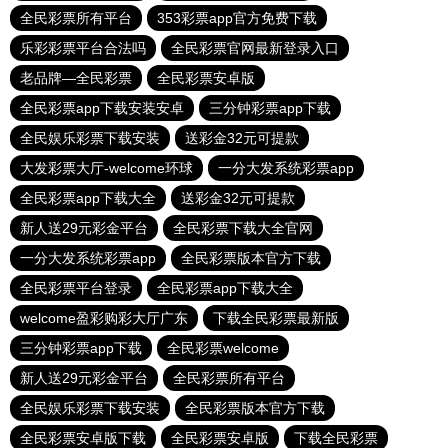
全民彩票所有平台
353彩票app官方免费下载
乐彩彩票平台合法吗
全民彩票官网最新登录入口
老品牌—全民彩票
全民彩票安卓版
全民彩票app下载安装安卓
三分钟彩票app下载
全民娱乐彩票下载安装
送彩金32元可提款
大发彩票大厅-welcome环球
一分大发系统彩票app
全民彩票app下载大全
送彩金32元可提款
新人送29元彩金平台
全民彩票下载大全官网
一分大发系统彩票app
全民彩票版本官方下载
全民彩票平台登录
全民彩票app下载大全
welcome盈彩购彩大厅广东
下载全民彩票最新版
三分钟彩票app下载
全民彩票welcome
新人送29元彩金平台
全民彩票所有平台
全民娱乐彩票下载安装
全民彩票版本官方下载
全民彩票安卓版下载
全民彩票安卓版
下载全民彩票