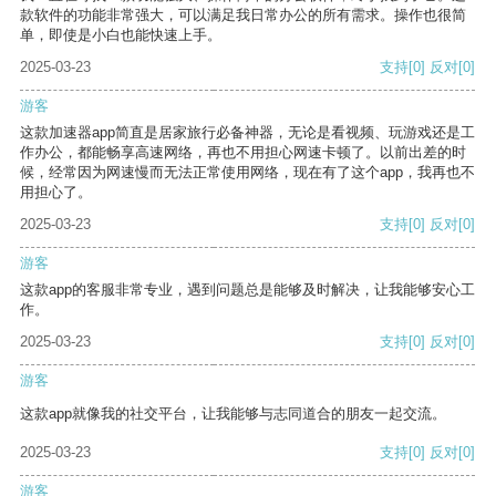
款软件的功能非常强大，可以满足我日常办公的所有需求。操作也很简
单，即使是小白也能快速上手。
2025-03-23
支持
[0]
反对
[0]
游客
这款加速器app简直是居家旅行必备神器，无论是看视频、玩游戏还是工
作办公，都能畅享高速网络，再也不用担心网速卡顿了。以前出差的时
候，经常因为网速慢而无法正常使用网络，现在有了这个app，我再也不
用担心了。
2025-03-23
支持
[0]
反对
[0]
游客
这款app的客服非常专业，遇到问题总是能够及时解决，让我能够安心工
作。
2025-03-23
支持
[0]
反对
[0]
游客
这款app就像我的社交平台，让我能够与志同道合的朋友一起交流。
2025-03-23
支持
[0]
反对
[0]
游客