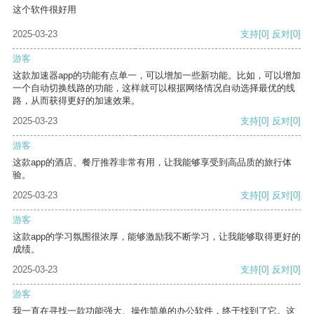
这个软件很好用
2025-03-23
支持
[0]
反对
[0]
游客
这款加速器app的功能有点单一，可以增加一些新功能。比如，可以增加
一个自动切换线路的功能，这样就可以根据网络情况自动选择最优的线
路，从而获得更好的加速效果。
2025-03-23
支持
[0]
反对
[0]
游客
这款app的酒店、餐厅推荐非常有用，让我能够享受到高品质的旅行体
验。
2025-03-23
支持
[0]
反对
[0]
游客
这款app的学习氛围很浓厚，能够激励我不断学习，让我能够取得更好的
成绩。
2025-03-23
支持
[0]
反对
[0]
游客
我一直在寻找一款功能强大、操作简单的办公软件，终于找到了它。这