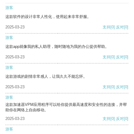
游客
这款软件的设计非常人性化，使用起来非常舒服。
2025-03-23
支持
[0]
反对
[0]
游客
这款app就像我的私人助理，随时随地为我的办公提供帮助。
2025-03-23
支持
[0]
反对
[0]
游客
这款游戏的剧情非常感人，让我久久不能忘怀。
2025-03-23
支持
[0]
反对
[0]
游客
这款加速器VPM应用程序可以给你提供最高速度和安全性的连接，并帮
助你在网络上自由移动。
2025-03-23
支持
[0]
反对
[0]
游客