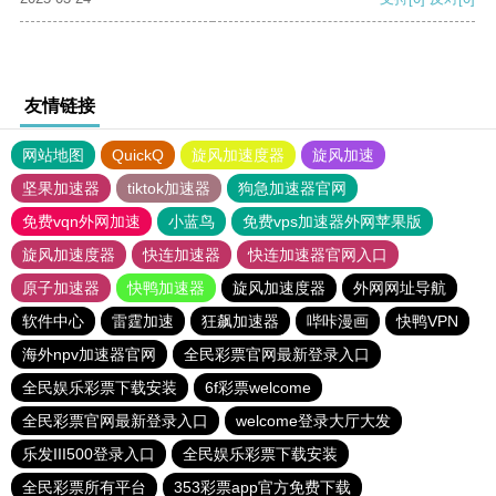
友情链接
网站地图
QuickQ
旋风加速度器
旋风加速
坚果加速器
tiktok加速器
狗急加速器官网
免费vqn外网加速
小蓝鸟
免费vps加速器外网苹果版
旋风加速度器
快连加速器
快连加速器官网入口
原子加速器
快鸭加速器
旋风加速度器
外网网址导航
软件中心
雷霆加速
狂飙加速器
哔咔漫画
快鸭VPN
海外npv加速器官网
全民彩票官网最新登录入口
全民娱乐彩票下载安装
6f彩票welcome
全民彩票官网最新登录入口
welcome登录大厅大发
乐发III500登录入口
全民娱乐彩票下载安装
全民彩票所有平台
353彩票app官方免费下载