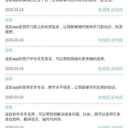
2025-03-24
支持
[0]
反对
[0]
游客
这款app是我学习路上的良师益友，让我能够随时随地学习新知识，拓宽
视野。
2025-03-24
支持
[0]
反对
[0]
游客
这款app的用户评论非常真实，可以帮助我做出更准确的选择。
2025-03-24
支持
[0]
反对
[0]
游客
这款app的老师非常专业，教学水平很高，让我能够学到实用的知识。
2025-03-24
支持
[0]
反对
[0]
游客
这款软件非常实用，可以帮助我解决很多问题。比如，我可以使用它来
查找资料、翻译语言、编写代码等。
2025-03-24
支持
[0]
反对
[0]