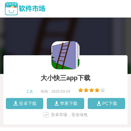
大小快三app下载
工具
|
时间：2025-03-24
|
安卓下载
苹果下载
PC下载
安卓市场，安全绿色