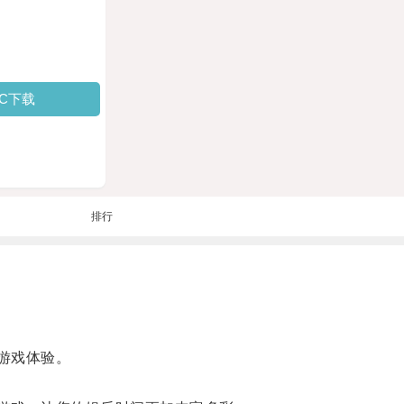
PC下载
排行
游戏体验。