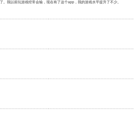
了。我以前玩游戏经常会输，现在有了这个app，我的游戏水平提升了不少。
。