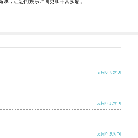
游戏，让您的娱乐时间更加丰富多彩。
支持
[0]
反对
[0]
支持
[0]
反对
[0]
支持
[0]
反对
[0]