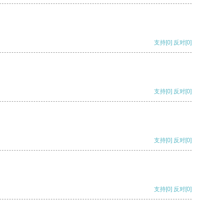
支持
[0]
反对
[0]
支持
[0]
反对
[0]
支持
[0]
反对
[0]
支持
[0]
反对
[0]