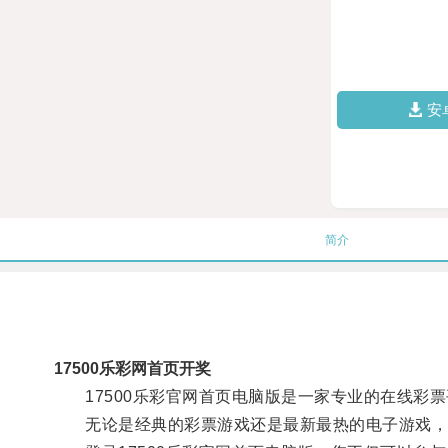
安
简介
17500乐彩网首页开奖
17500乐彩官网首页电脑版是一家专业的在线彩
无论是经典的彩票游戏还是最新最热的电子游戏，