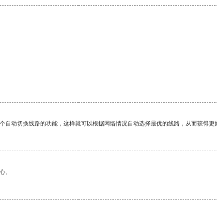
一个自动切换线路的功能，这样就可以根据网络情况自动选择最优的线路，从而获得更
心。