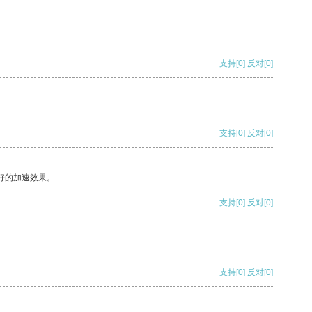
支持
[0]
反对
[0]
支持
[0]
反对
[0]
好的加速效果。
支持
[0]
反对
[0]
支持
[0]
反对
[0]