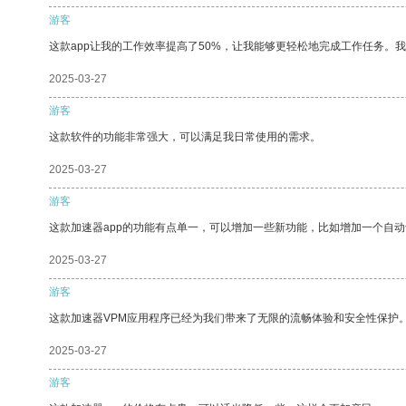
游客
这款app让我的工作效率提高了50%，让我能够更轻松地完成工作任务。
2025-03-27
游客
这款软件的功能非常强大，可以满足我日常使用的需求。
2025-03-27
游客
这款加速器app的功能有点单一，可以增加一些新功能，比如增加一个自
2025-03-27
游客
这款加速器VPM应用程序已经为我们带来了无限的流畅体验和安全性保护
2025-03-27
游客