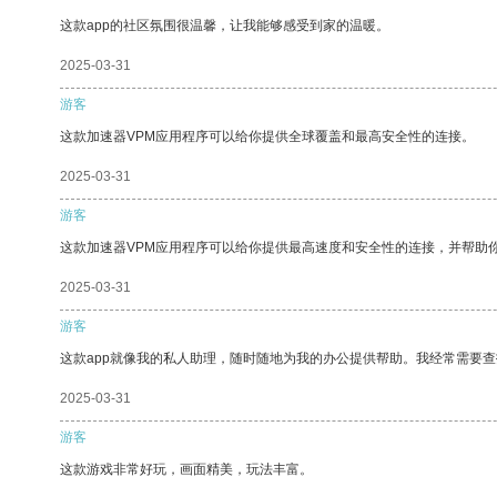
这款app的社区氛围很温馨，让我能够感受到家的温暖。
2025-03-31
游客
这款加速器VPM应用程序可以给你提供全球覆盖和最高安全性的连接。
2025-03-31
游客
这款加速器VPM应用程序可以给你提供最高速度和安全性的连接，并帮助
2025-03-31
游客
这款app就像我的私人助理，随时随地为我的办公提供帮助。我经常需要查
2025-03-31
游客
这款游戏非常好玩，画面精美，玩法丰富。