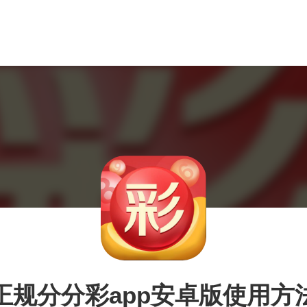
正规分分彩app安卓版使用方