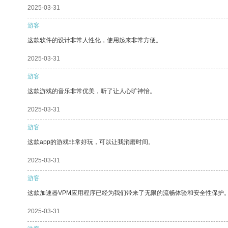
2025-03-31
游客
这款软件的设计非常人性化，使用起来非常方便。
2025-03-31
游客
这款游戏的音乐非常优美，听了让人心旷神怡。
2025-03-31
游客
这款app的游戏非常好玩，可以让我消磨时间。
2025-03-31
游客
这款加速器VPM应用程序已经为我们带来了无限的流畅体验和安全性保护
2025-03-31