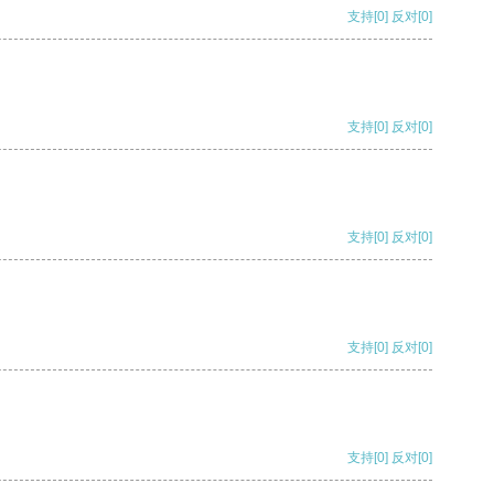
支持
[0]
反对
[0]
支持
[0]
反对
[0]
支持
[0]
反对
[0]
支持
[0]
反对
[0]
支持
[0]
反对
[0]