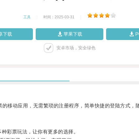
工具
|
时间：2025-03-31
|
卓下载
苹果下载
安卓市场，安全绿色
票的移动应用，无需繁琐的注册程序，简单快捷的登陆方式，
种彩票玩法，让你有更多的选择。