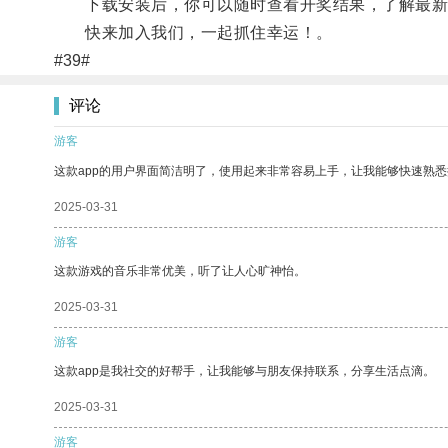
下载安装后，你可以随时查看开奖结果，了解最新
快来加入我们，一起抓住幸运！。
#39#
评论
游客
这款app的用户界面简洁明了，使用起来非常容易上手，让我能够快速熟
2025-03-31
游客
这款游戏的音乐非常优美，听了让人心旷神怡。
2025-03-31
游客
这款app是我社交的好帮手，让我能够与朋友保持联系，分享生活点滴。
2025-03-31
游客