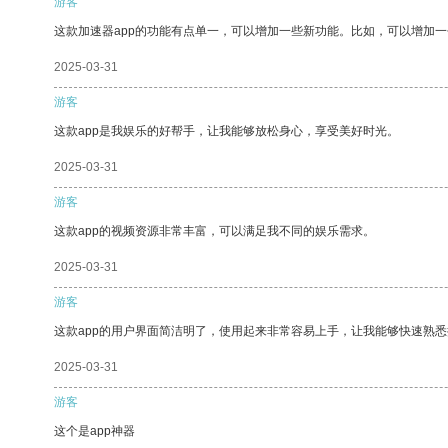
游客
这款加速器app的功能有点单一，可以增加一些新功能。比如，可以增加
2025-03-31
游客
这款app是我娱乐的好帮手，让我能够放松身心，享受美好时光。
2025-03-31
游客
这款app的视频资源非常丰富，可以满足我不同的娱乐需求。
2025-03-31
游客
这款app的用户界面简洁明了，使用起来非常容易上手，让我能够快速熟悉
2025-03-31
游客
这个是app神器