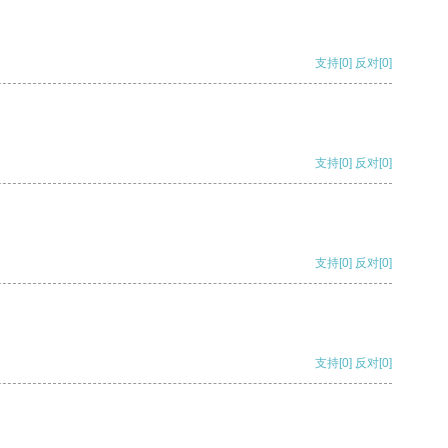
支持
[0]
反对
[0]
支持
[0]
反对
[0]
支持
[0]
反对
[0]
支持
[0]
反对
[0]