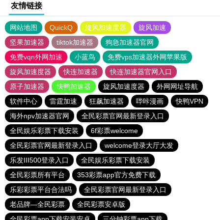
友情链接
网站地图
QuickQ
旋风加速度器
旋风加速
坚果加速器
tiktok加速器
狗急加速器官网
免费vqn外网加速
小蓝鸟
免费vps加速器外网苹果版
旋风加速度器
快连加速器
快连加速器官网入口
原子加速器
快鸭加速器
旋风加速度器
外网网址导航
软件中心
雷霆加速
狂飙加速器
哔咔漫画
快鸭VPN
海外npv加速器官网
全民彩票官网最新登录入口
全民娱乐彩票下载安装
6f彩票welcome
全民彩票官网最新登录入口
welcome登录大厅大发
乐发III500登录入口
全民娱乐彩票下载安装
全民彩票所有平台
353彩票app官方免费下载
乐彩彩票平台合法吗
全民彩票官网最新登录入口
老品牌—全民彩票
全民彩票安卓版
全民彩票app下载安装安卓
三分钟彩票app下载