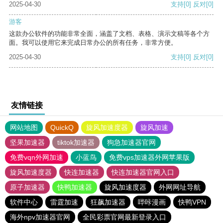
2025-04-30
支持
[0]
反对
[0]
游客
这款办公软件的功能非常全面，涵盖了文档、表格、演示文稿等各个方
面。我可以使用它来完成日常办公的所有任务，非常方便。
2025-04-30
支持
[0]
反对
[0]
友情链接
网站地图
QuickQ
旋风加速度器
旋风加速
坚果加速器
tiktok加速器
狗急加速器官网
免费vqn外网加速
小蓝鸟
免费vps加速器外网苹果版
旋风加速度器
快连加速器
快连加速器官网入口
原子加速器
快鸭加速器
旋风加速度器
外网网址导航
软件中心
雷霆加速
狂飙加速器
哔咔漫画
快鸭VPN
海外npv加速器官网
全民彩票官网最新登录入口